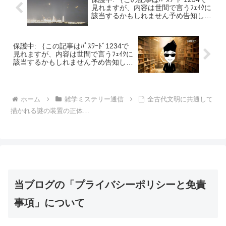
見れますが、内容は世間で言うﾌｪｲｸに
該当するかもしれません予め告知しま
した｝宇宙人とUFO【1】：宇宙人と
UFO共同研究をする「ロシア科学アカ
デミー」｜赤松瞳さんについて
保護中: ｛この記事はﾊﾟｽﾜｰﾄﾞ1234で
見れますが、内容は世間で言うﾌｪｲｸに
該当するかもしれません予め告知しま
した｝極秘の文書が、なぜに公開され
てしまったのか？「ありえない狂
気」・・・滅亡の計画書
ホーム
雑学ミステリー通信
全古代文明に共通して
描かれる謎の装置の正体…
当ブログの「プライバシーポリシーと免責
事項」について