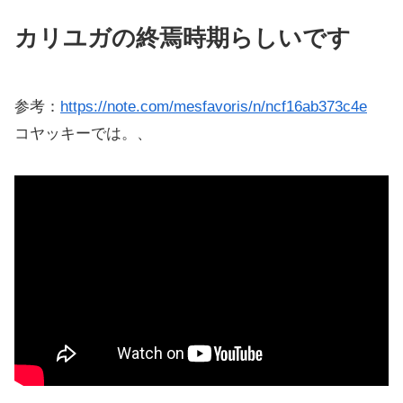
カリユガの終焉時期らしいです
参考：
https://note.com/mesfavoris/n/ncf16ab373c4e
コヤッキーでは。、