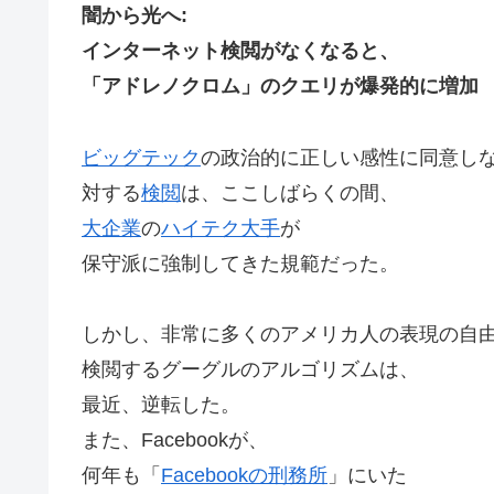
闇から光へ:
インターネット検閲がなくなると、
「アドレノクロム」のクエリが爆発的に増加
ビッグテック
の政治的に正しい感性に同意し
対する
検閲
は、ここしばらくの間、
大企業
の
ハイテク大手
が
保守派に強制してきた規範だった。
しかし、非常に多くのアメリカ人の表現の自
検閲するグーグルのアルゴリズムは、
最近、逆転した。
また、Facebookが、
何年も「
Facebookの刑務所
」にいた