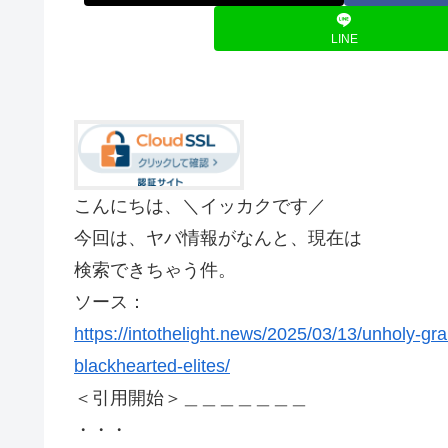
LINE
こんにちは、＼イッカクです／
今回は、ヤバ情報がなんと、現在は
検索できちゃう件。
ソース：
https://intothelight.news/2025/03/13/unholy-gra
blackhearted-elites/
＜引用開始＞＿＿＿＿＿＿＿
・・・