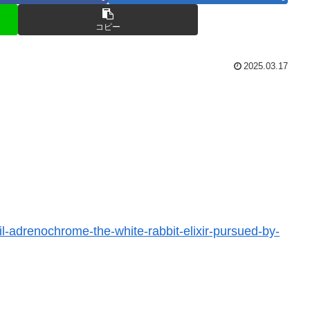
コピー
2025.03.17
il-adrenochrome-the-white-rabbit-elixir-pursued-by-