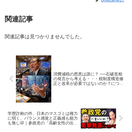
関連記事
関連記事は見つかりませんでした。
消費減税の恩恵は誰に？ ──石破首相
の発言から考える・・・税制度構造修
正と改革が必要ではないのか？につい
て
学歴詐称の件、日本のマスゴミは権力
に弱く、バランス感覚と正義感も能力
も無し🤣｜参政党の「高齢女性の出
産」発言について【参議院選】