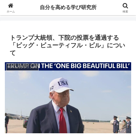
自分の価値を高めるための学びについて研究し、セミナーや情報（ブログ、動
自分を高める学び研究所
画、本などの）コンテンツを紹介するブログです。
ホーム
検索
トランプ大統領、下院の投票を通過する
「ビッグ・ビューティフル・ビル」につい
て
FOX 5 ワシントンDC