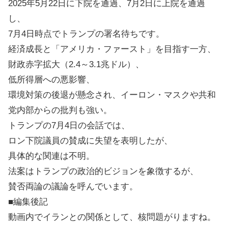
2025年5月22日に下院を通過、7月2日に上院を通過
し、
7月4日時点でトランプの署名待ちです。
経済成長と「アメリカ・ファースト」を目指す一方、
財政赤字拡大（2.4～3.1兆ドル）、
低所得層への悪影響、
環境対策の後退が懸念され、イーロン・マスクや共和
党内部からの批判も強い。
トランプの7月4日の会話では、
ロン下院議員の賛成に失望を表明したが、
具体的な関連は不明。
法案はトランプの政治的ビジョンを象徴するが、
賛否両論の議論を呼んでいます。
■編集後記
動画内でイランとの関係として、核問題がりますね。