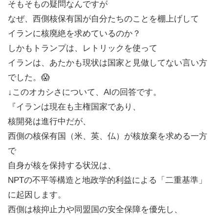
そもそもの疑問なんですが
なぜ、西側核保有国が自分たちのことを棚上げして
イランに核廃絶を求めているのか？
しかもトランプは、レトリックを使って
イランは、あたかも現状は国家と見做してない言い方
でした。😱
↓このオカシさについて、AIの回答です。
『イランは現在も主権国家であり、
核開発は進行中だが、
西側の核保有国（米、英、仏）が核放棄を求める一方
で
自身が核を保持する状況は、
NPTの不平等構造と地政学的利益による「二重基準」
に起因します。
西側は核抑止力や同盟国の安全保障を優先し、