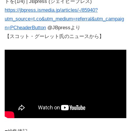
トを(1/4) | JBpress (ジェイビープレス)
https://jbpress.ismedia.jp/articles/-/85940?
utm_source=t.co&utm_medium=referral&utm_campaig
n=PCheaderButton
@JBpressより
【スコット・グーレット氏のニュースから】