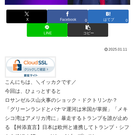
X
Facebook
はてブ
0
0
LINE
コピー
2025.01.11
こんにちは、＼イッカクです／
今回は、ひょっとすると
ロサンゼルス山火事のショック・ドクトリンか？
「グリーンランドとパナマ運河は米国が掌握」「メキ
シコ湾はアメリカ湾に」暴走するトランプを誰が止め
る 【舛添直言】日本は欧州と連携してトランプ・シフ