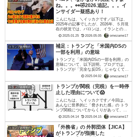
トランプ政権動向
ね。。。👀🤣2026.追記。。。イ
ンサイダー疑惑あり！
こんにちは、＼イッカクです／以下は、
2025年の記事でしたが、2026年、５月現
在の状況では、バロンは、イランとの戦
争関連で、インサイダー取引でかなり大
2025.01.25
2026.05.05
omezame17
儲けをヤッていたそうです。この親子
は、「口先だけの嘘つき」さすが、アン
補足：トランプと「米国内DSの
トランプ政権動向
グロサクソン・メリ...
一部を利用」の意味
トランプと「米国内DSの一部を利用」の
意味について、以下説明。ブログでは、
トランプが「完全な反DS」じゃなくて、
米国内のディープステート（DS）の「一
2025.04.02
omezame17
部」と対立しつつも「一部を利用して
る」って書いてあったよね。これは、ト
トランプが関税（完税）を一時停
トランプ政権動向
ランプがDS全体を敵...
止した理由について😱
こんにちは、＼イッカクです／今回は、
あんなに世界的に「脅された感」の トラ
ンプ関税についてからくりがあって、ト
ランプは、一時、今のところ関税は、停
2025.04.14
2025.04.15
omezame17
止中。 なぜなのか？AIに訊いてみまし
た。Q：トランプが、なぜ、関税を一時
「外務省」の 外郭団体【JICA】
トランプ政権動向
停止したのか？A：ト...
がトランプが指摘した