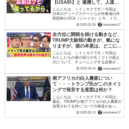
【USAID】と 連携して、人道支
援と称する「金儲け」をやってた
こんにちは、＼イッカクです／今回は、
日本のディープステートらが外務省の外
郭団体のJICA（ジャイカ）と今、トラン
プによってヤバさが指摘された、USAID
2025.02.09
omezame17
とがこっそり連携してやばい銭儲けをや
ってた😱について■編集後記元締め外務
全方位に関税を掛ける動きなど、
トランプ政権動向
大臣および石破総...
TRUMP大統領の動きが、氣にな
りますが、彼の本意は、どこにあ
るのか？・・・QAJFの見解は？
こんにちは、＼イッカクです／今回は、
わたしたちの身の回りのモノゴトの捉え
方について、チューニングする必要があ
りますね。という観点の話です。続い
2025.04.10
omezame17
て、、コチラ■編集後記結論は、トランプ
氏は、Ｑの理念に連動しておりそれは、
南アフリカの白人農家につい
トランプ政権動向
人間の根本に根ざした道徳...
て・・・トランプ氏がこのタイミ
ングで発言する意図は何か？
こんにちは、＼イッカクです／今回は、
最近、TRUMPが南アフリカの白人農家が
迫害されてる件についての報道があった
ようです。pic.twitter.com/evxSksfE3C—
2025.05.13
omezame17
gorklon rust (@elonmusk) May 13...