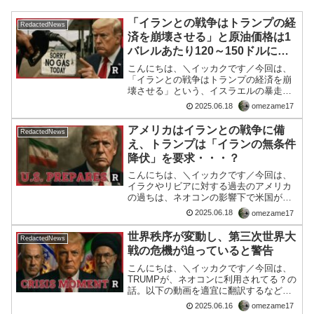
「イランとの戦争はトランプの経
RedactedNews
済を崩壊させる」と原油価格は1
バレルあたり120～150ドルに急
騰し、次いで300ドルまで跳ね上
こんにちは、＼イッカクです／今回は、
がる可能性がある！
「イランとの戦争はトランプの経済を崩
壊させる」という、イスラエルの暴走に
ついて・・・■編集後記イスラエルの中枢
2025.06.18
omezame17
は、「選民思想」ですね。さて、こんな
に世界を動揺させてるイスラエルについ
アメリカはイランとの戦争に備
RedactedNews
てアメリカがイランと全...
え、トランプは「イランの無条件
降伏」を要求・・・？
こんにちは、＼イッカクです／今回は、
イラクやリビアに対する過去のアメリカ
の過ちは、ネオコンの影響下で米国が誤
った情報や誇張された脅威を基に介入
2025.06.18
omezame17
し、壊滅的な結果を招いた歴史的教訓で
す。イランを巡る現在の状況も、似たよ
世界秩序が変動し、第三次世界大
RedactedNews
うなパターンが見られるだけ...
戦の危機が迫っていると警告
こんにちは、＼イッカクです／今回は、
TRUMPが、ネオコンに利用されてる？の
話。以下の動画を適宜に翻訳するなどで
御覧くださいませ。■編集後記動画の喋り
2025.06.16
omezame17
の要点は、下記の通り。 危機的状況の警