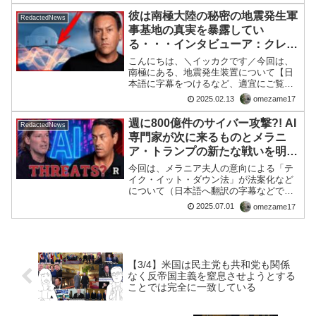
告: 視聴者に「シートベルトを締めて」と
彼は南極大陸の秘密の地震発生軍
RedactedNews
危機的状況を...
事基地の真実を暴露してい
る・・・インタビューア：クレイ
トン・モリス
こんにちは、＼イッカクです／今回は、
南極にある、地震発生装置について【日
本語に字幕をつけるなど、適宜にご覧く
ださいませ】■編集後記コノ動画内で、南
2025.02.13
omezame17
極にあるある設備は人工地震を簡単に発
生させる装置が存在するという事です。
週に800億件のサイバー攻撃?! AI
RedactedNews
【動画内の重要な部分の...
専門家が次に来るものとメラニ
ア・トランプの新たな戦いを明か
す
今回は、メラニア夫人の意向による「テ
イク・イット・ダウン法」が法案化など
について（日本語へ翻訳の字幕などで、
適宜に見てくださうませ）■編集後記動画
2025.07.01
omezame17
は、AIの革新的な可能性とリスクの両方
を探り、個人・社会・政府がどのように
対応すべきかを考える...
【3/4】米国は民主党も共和党も関係
なく反帝国主義を窒息させようとする
ことでは完全に一致している