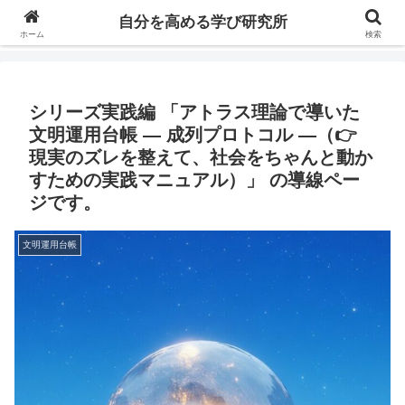
自分の価値を高めるための学びについて研究し、セミナーや情報（ブログ、動
自分を高める学び研究所
画、本などの）コンテンツを紹介するブログです。
ホーム
検索
シリーズ実践編 「アトラス理論で導いた
文明運用台帳 ― 成列プロトコル ―（👉
現実のズレを整えて、社会をちゃんと動か
すための実践マニュアル）」 の導線ペー
ジです。
文明運用台帳