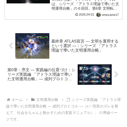
は、シリーズ 「アトラス理論で導いた文
明運用台帳」の６回目。第6章 文明転換
の条件 ― 昇華とは何か ―■ 文明は、な
2026.04.01
omezame17
ぜ変わらないのか文明は何度も「変わっ
た」と言われてきた。だが現実はどう
か。 問題は繰り...
最終章 ATLAS宣言 ― 文明を運用する
という選択 ―：シリーズ 「アトラス
理論で導いた文明運用台帳」
第0章：序文 ― 実践編の位置づけ：シ
リーズ実践編 「アトラス理論で導い
た文明運用台帳」― 成列プロトコル
―
ホーム
文明運用台帳
シリーズ実践編 「アトラス理
論で導いた文明運用台帳 ― 成列プロトコル ―（👉 現実のズレを整
えて、社会をちゃんと動かすための実践マニュアル）」 の導線ペー
ジです。