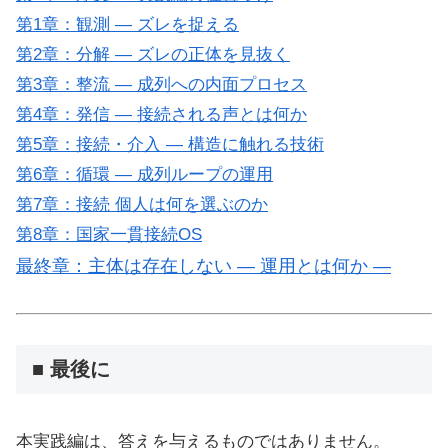
第1章：観測 ― ズレを捉える
第2章：分解 ― ズレの正体を見抜く
第3章：整流 ― 成列への内面プロセス
第4章：発信 ― 接続される声とは何か
第5章：接続・介入 ― 構造に触れる技術
第6章：循環 ― 成列ループの運用
第7章：接続 個人は何を選ぶのか
第8章：国家一貫接続OS
最終章：主体は存在しない ― 運用とは何か ―
■ 最後に
本実践編は、答えを与えるものではありません。