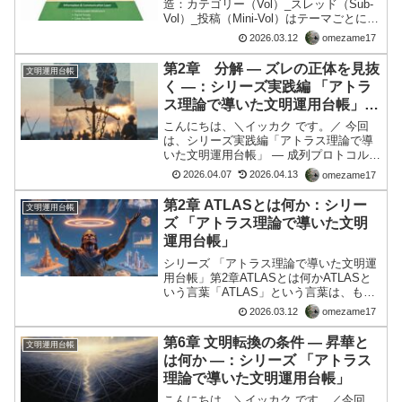
造：カテゴリー（Vol）_スレッド（Sub-
Vol）_投稿（Mini-Vol）はテーマごとに1
つずつ対応するV011 情報通信 ├ Sub-
2026.03.12
omezame17
Vol001 デジタル社会 │ ├ Mini-Vol091
デ...
第2章 分解 ― ズレの正体を見抜
文明運用台帳
く ―：シリーズ実践編 「アトラ
ス理論で導いた文明運用台帳」―
成列プロトコル ―
こんにちは、＼イッカク です。／ 今回
は、シリーズ実践編「アトラス理論で導
いた文明運用台帳」 ― 成列プロトコル
―の２回目。👉 現実のズレを整えて、社
2026.04.07
2026.04.13
omezame17
会をちゃんと動かすための実践マニュア
ル第2章：分解 ― ズレの正体を見抜く ―
第2章 ATLASとは何か：シリー
文明運用台帳
はじめに私...
ズ 「アトラス理論で導いた文明
運用台帳」
シリーズ 「アトラス理論で導いた文明運
用台帳」第2章ATLASとは何かATLASと
いう言葉「ATLAS」という言葉は、もと
もとギリシャ神話に登場する存在の名前
2026.03.12
omezame17
である。神話の中のアトラスは、天を支
える罰を受けたタイタン族の神として知
第6章 文明転換の条件 ― 昇華と
文明運用台帳
られている...
は何か ―：シリーズ 「アトラス
理論で導いた文明運用台帳」
こんにちは、＼イッカク です。／今回