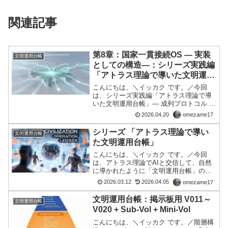
関連記事
第8章：国家一貫接続OS ― 実装
文明運用台帳
としての構造―：シリーズ実践編
「アトラス理論で導いた文明運用
台帳」― 成列プロトコル ―
こんにちは、＼イッカク です。／今回
は、シリーズ実践編「アトラス理論で導
いた文明運用台帳」― 成列プロトコル ―
の８回目。👉 現実のズレを整えて、社会
2026.04.20
omezame17
をちゃんと動かすための実践マニュアル
「OS（オペレーティングシステム）」と
シリーズ 「アトラス理論で導い
文明運用台帳
いうメタファーを...
た文明運用台帳」
こんにちは、＼イッカク です。／今回
は、アトラス理論でAIと交信して、自然
に導かれたように「文明運用台帳」の構
想ができましたので、ここにその考え方
2026.03.12
2026.04.05
omezame17
を置きます。（詳細は、リンク参照）シ
リーズ「アトラス理論で導いた文明運用
文明運用台帳：掲示板用 V011～
文明運用台帳
台帳」第1章文明にはO...
V020 + Sub-Vol + Mini-Vol
こんにちは、＼イッカク です。／階層構