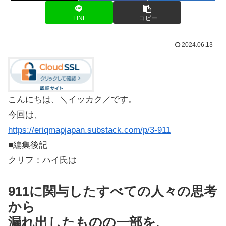
LINE
コピー
2024.06.13
こんにちは、＼イッカク／です。
今回は、
https://eriqmapjapan.substack.com/p/3-911
■編集後記
クリフ：ハイ氏は
911に関与したすべての人々の思考
から
漏れ出したものの一部を、