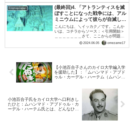
て以下、紹介します。■編集後記突飛...
(最終回)4. 「アトランティスを滅
EriqmapJapan
ぼすことになった戦争には、アル
ミニウムによって彼らが自滅した
ことが関係していた」という情報
こんにちは、＼イッカク／です。こんか
があります。
いは、コチラからソース：＜引用開始＞
＿＿＿＿＿＿＿さて、ここからが問題で
す。自身に問いかけてみてください。彼
2024.06.05
omezame17
らは本当に氣候変動を信じているのでし
ょうか？わたしはそうは思いません。彼
らは、詐欺だとわかってい...
【小池百合子さんのカイロ大学編入学
を援助した】：「ムハンマド・アブド
ゥル・カーデル・ハーテム（ムハンマ
ド・アブドル・カーディル・ハーテ
ム、アラビア語: محمد عبد القادر حاتم‎、
英語: Muḥammad ʿAbd al-Qādir
Ḥātim、1918年9月3日 – 2015年7月7
小池百合子氏をカイロ大学へ口利きし
日）は、エジプトの政治家。」につい
たひと：ムハンマド・アブドゥル・カ
て
ーデル・ハーテム氏とは、どんなひ
と？