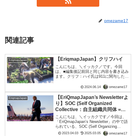
omezame17
関連記事
【EriqmapJapan】クリフハイ
EriqmapJapan
こんにちは、＼イッカク／です。今回
は、■編集後記前回と同じ内容を書き込み
ます。クリフ：ハイ氏は911に関与したす
べての人々の思考から漏れ出したものの
一部を、ウェブ・スクレイピングのプロ
2024.06.14
omezame17
セスによって読み取り、日にちまでぴっ
たり当てていました。...
【EriQmapJapan’s Newsletterよ
EriqmapJapan
り】SOC (Self Organized
Collective：自主組織共同体 =
Q?)について
こんにちは、＼イッカクです／今回は、
「EriQmapJapan’s Newsletter」の中で語
られている、SOC (Self Organizing
Collective：自主組織共同体 = Q?)につい
2023.04.03
2025.03.05
omezame17