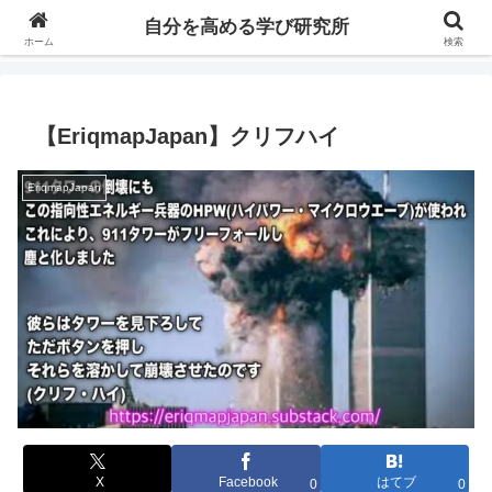
自分の価値を高めるための学びについて研究し、セミナーや情報（ブログ、動
自分を高める学び研究所
画、本などの）コンテンツを紹介するブログです。
ホーム
検索
【EriqmapJapan】クリフハイ
EriqmapJapan
X
Facebook
はてブ
0
0