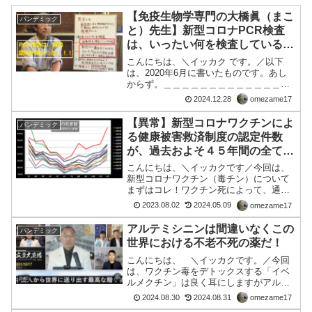
【免疫生物学専門の大橋眞（まこ
パンデミック
と）先生】新型コロナPCR検査
は、いったい何を検査しているの
か？
こんにちは、＼イッカク です。／以下
は、2020年6月に書いたものです。あし
からず。＿＿＿＿＿＿＿＿＿＿＿＿＿＿
＿＿＿＿＿＿＿＿＿新型コロナPCR検査
2024.12.28
omezame17
が自治体によっては、「積極的に」攻め
の検査を行い始めております。ところ
【異常】新型コロナワクチンによ
パンデミック
で、そのPCR検査と...
る健康被害救済制度の認定件数
が、過去およそ４５年間の全ての
ワクチンの被害認定件数の累計を
こんにちは、＼イッカクです／今回は、
超えた！
新型コロナワクチン（毒チン）について
まずはコレ！ワクチン死によって、通年
の人口減少推移と大きく乖離しているの
2023.08.02
2024.05.09
omezame17
が、分かりますよね。さて、本題です。■
新型コロナワクチンによる健康被害救済
アルテミシニンは間違いなくこの
パンデミック
制度の認定件数が、過去...
世界における不老不死の薬だ！
こんにちは、 ＼イッカクです。／今回
は、ワクチン毒をデトックスする「イベ
ルメクチン」は良く耳にしますがアルテ
ミシニンは、初耳でした。アルテミシニ
2024.08.30
2024.08.31
omezame17
ンは間違いなく不老不死の薬だ！アルテ