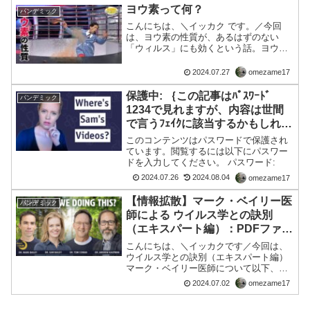
ミシニンの最も重要な効果は人の血管詰
ヨウ素って何？
パンデミック
まりを解消‼️… pic...
こんにちは、＼イッカク です。／今回
は、ヨウ素の性質が、あるはずのない
「ウィルス」にも効くという話。ヨウ素
の不思議な性質不思議なヨウ素の性質羽
根でちょっと触れるだけで爆発しまし
2024.07.27
omezame17
た。ヨウ素の蒸発と窒素の意外な組み合
わせでした。また、液晶モニタ...
保護中: ｛この記事はﾊﾟｽﾜｰﾄﾞ
パンデミック
1234で見れますが、内容は世間
で言うﾌｪｲｸに該当するかもしれま
せん予め告知しました｝「存在証
このコンテンツはパスワードで保護され
明が取れてないウィルス」ってそ
ています。閲覧するには以下にパスワー
ドを入力してください。 パスワード:
もそも、何？・・・アナタの疑問
を「医産複合体と、無縁の女性医
2024.07.26
2024.08.04
omezame17
師」がお答えしてます♥
【情報拡散】マーク・ベイリー医
パンデミック
師による ウイルス学との訣別
（エキスパート編）：PDFファイ
ル
こんにちは、＼イッカクです／今回は、
ウイルス学との訣別（エキスパート編）
マーク・ベイリー医師について以下、マ
ーク・ベイリー医師による（写真の一番
2024.07.02
omezame17
左の人、右隣は奥様のサム）ウイルス学
との訣別（エキスパート編）のURLを置