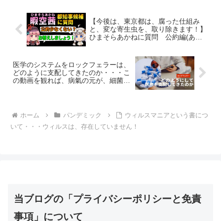
いときます。日本語にな...
【今後は、東京都は、腐った仕組み
と、変な寄生虫を、取り除きます！】
ひまそらあかねに質問 公約編(あと
石丸伸二は変だよ)
医学のシステムをロックフェラーは、
どのように支配してきたのか・・・こ
の動画を観れば、病氣の元が、細菌説
で置き換えられて、カネと石油によっ
て誤った医療の方向に走らせられたか
が分かります。
ホーム
パンデミック
ウィルスマニアという書につ
いて・・・ウィルスは、存在していません！
当ブログの「プライバシーポリシーと免責
事項」について