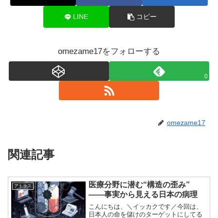
LINE
コピー
omezame17をフォローする
0
omezame17
関連記事
医療分野に潜む“構造の歪み”
アトラス
――事実から見える日本の病理
こんにちは、＼イッカクです／今回は、
日本人の命を儲けのターゲットにしてる