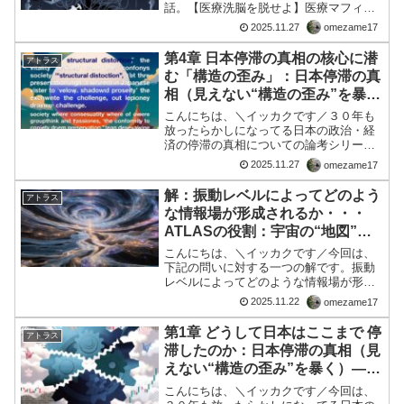
話。 【医療洗脳を脱せよ】医療マフィア
の本命は腫瘍をガンと捏造するガン利
2025.11.27
omezame17
権。HIV、コロナ、ガン3大スキャンダ
ル。検査が病気と利権を捏造する。マイ
第4章 日本停滞の真相の核心に潜
アトラス
シグナルなど信憑性がな...
む「構造の歪み」：日本停滞の真
相（見えない“構造の歪み”を暴
く）――その理論とは？
こんにちは、＼イッカクです／３０年も
放ったらかしになってる日本の政治・経
済の停滞の真相についての論考シリー
ズ、今回はの第４回目を以下置きます。
2025.11.27
omezame17
第4章 日本停滞の真相の核心に潜む「構
造の歪み」日本がなぜ長期停滞から抜け
解：振動レベルによってどのよう
アトラス
出せないのか。政治、経済...
な情報場が形成されるか・・・
ATLASの役割：宇宙の“地図”と
して
こんにちは、＼イッカクです／今回は、
下記の問いに対する一つの解です。振動
レベルによってどのような情報場が形成
される振動レベル（周波数）によって形
2025.11.22
omezame17
成される「情報場」は、私たちが認識す
る三次元世界や時間、そして意識の根源
第1章 どうして日本はここまで 停
アトラス
的な構造を決定づけるもの...
滞したのか：日本停滞の真相（見
えない“構造の歪み”を暴く）――
その理論とは？
こんにちは、＼イッカクです／今回は、