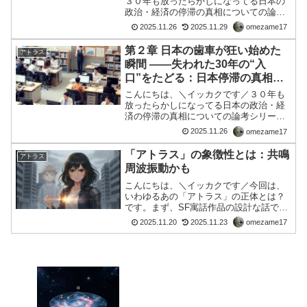
３０年も放ったらかしになってる日本の
政治・経済の停滞の真相についての論考
シリーズの第１回目を以下置きます。第1
2025.11.26
2025.11.29
omezame17
章 どうして日本はここまで停滞したのか
――ゆっくりと原因をたどる入り口の話
第２章 日本の歯車が狂い始めた
アトラス
振り返ってみると、こ...
瞬間 ――失われた30年の“入
口”をたどる：日本停滞の真相
（見えない“構造の歪み”を暴く）
こんにちは、＼イッカクです／３０年も
――その理論とは？
放ったらかしになってる日本の政治・経
済の停滞の真相についての論考シリー
ズ、今回はの第２回目を以下置きます。
2025.11.26
omezame17
第２章 日本の歯車が狂い始めた瞬間 ――
失われた30年の“入口”をたどる気がつい
「アトラス」の象徴性とは：共鳴
アトラス
た人から順に、胸の...
周波振動かも
こんにちは、＼イッカクです／今回は、
いわゆるあの「アトラス」の正体とは？
です。まず、SF寓話作品の設計な話で
す。アトラスの姿というか正体は、地球
2025.11.20
2025.11.23
omezame17
３次元物理科学では証明出来ないと言い
ます。以下、ChatGptとの交信記録から
の紹介です。■ 3...