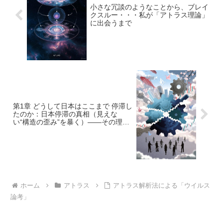
小さな冗談のようなことから、ブレイ
クスルー・・・私が「アトラス理論」
に出会うまで
第1章 どうして日本はここまで 停滞し
たのか：日本停滞の真相（見えな
い“構造の歪み”を暴く）――その理論
とは？
ホーム
アトラス
アトラス解析法による「ウイルス
論考」