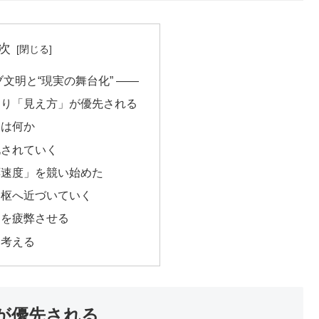
次
ブ文明と“現実の舞台化” ――
より「見え方」が優先される
とは何か
化されていく
応速度」を競い始めた
中枢へ近づいていく
間を疲弊させる
う考える
が優先される