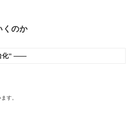
いくのか
化” ――
います。