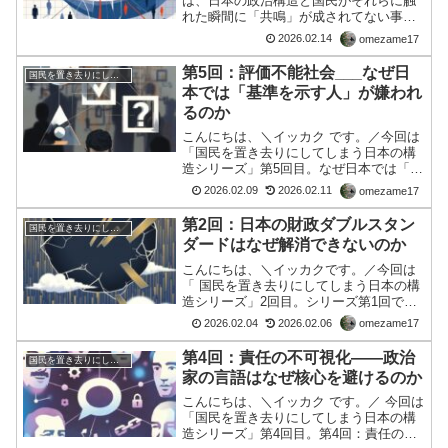
は、日本の政治構造と国民がそれらに触
れた瞬間に「共鳴」が成されてない事実
をどうするか？日本の政治と私たちの距
2026.02.14
omezame17
離 ――共鳴を取り戻すためにはじめに私
たちと政治の間に、いつの間にか大きな
第5回：評価不能社会___なぜ日
国民を置き去りにしてしまう日本の構造
距離ができてしまいまし...
本では「基準を示す人」が嫌われ
るのか
こんにちは、＼イッカク です。／今回は
「国民を置き去りにしてしまう日本の構
造シリーズ」第5回目。なぜ日本では「基
準を示す人」が嫌われるのかはじめに前
2026.02.09
2026.02.11
omezame17
回（第4回）では、「責任の不可視化」と
いう構造を扱った。政治や制度の現場
第2回：日本の財政ダブルスタン
国民を置き去りにしてしまう日本の構造
で、誰が決め、誰が引...
ダードはなぜ解消できないのか
こんにちは、＼イッカクです。／今回は
「 国民を置き去りにしてしまう日本の構
造シリーズ」2回目。シリーズ第1回で
は、戦後日本の財政制度の分岐点を整理
2026.02.04
2026.02.06
omezame17
しました。今回はその続きとして、現代
における「財政ダブルスタンダード」の
第4回：責任の不可視化――政治
国民を置き去りにしてしまう日本の構造
構造と、なぜそれが放置...
家の言語はなぜ核心を避けるのか
こんにちは、＼イッカク です。／ 今回は
「国民を置き去りにしてしまう日本の構
造シリーズ」第4回目。第4回：責任の不