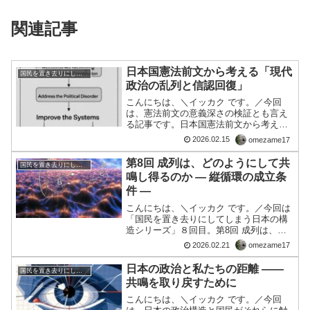
関連記事
日本国憲法前文から考える「現代
国民を置き去りにしてしまう日本の構造
政治の乱列と信認回復」
こんにちは、＼イッカク です。／今回
は、憲法前文の意義深さの検証とも言え
る記事です。日本国憲法前文から考える
「現代政治の乱列と信認回復」現代の政
2026.02.15
omezame17
治を俯瞰すると、安心・安全・安定を揺
るがす乱列が至るところに見える。しか
第8回 成列は、どのようにして共
国民を置き去りにしてしまう日本の構造
し、それは単なる現象の問...
鳴し得るのか ― 縦循環の成立条
件 ―
こんにちは、＼イッカク です。／今回は
「国民を置き去りにしてしまう日本の構
造シリーズ」８回目。第8回 成列は、ど
のようにして共鳴し得るのか ― 縦循環の
2026.02.21
omezame17
成立条件 ―はじめに前章では「三無の構
造的起源」を分析しました。本章では問
日本の政治と私たちの距離 ――
国民を置き去りにしてしまう日本の構造
いを反転させ、...
共鳴を取り戻すために
こんにちは、＼イッカク です。／今回