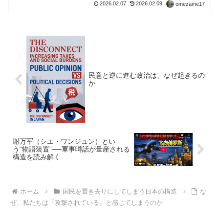
可視化――政治家の言語はなぜ核心を避
2026.02.07
2026.02.09
omezame17
けるのかはじめに第3回では、制度OSと
運用OSが同じIntentionに接続されないま
ま動...
民意と逆に進む政治は、なぜ起きるの
か
谢万军（シエ・ワンジュン）とい
う“物語装置”──軍事噂話が量産される
構造を読み解く
ホーム
国民を置き去りにしてしまう日本の構造
な
ぜ、私たちは「攻撃されている」と感じてしまうのか