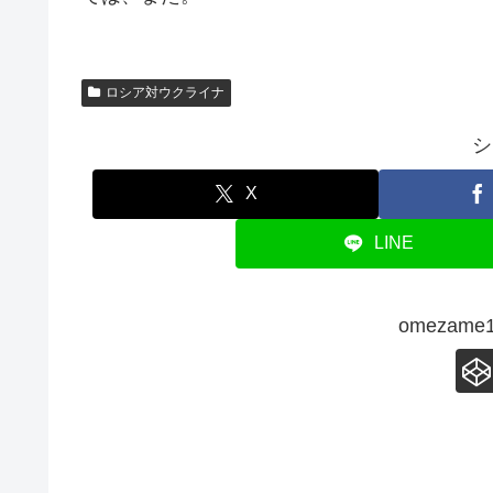
ロシア対ウクライナ
シ
X
LINE
omezam