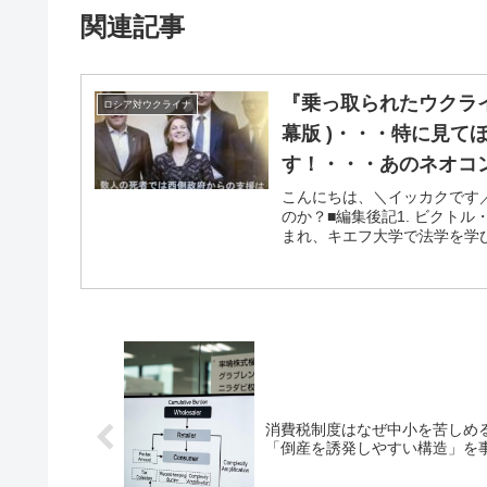
関連記事
『乗っ取られたウクライナ2019
ロシア対ウクライナ
幕版 )・・・特に見て
す！・・・あのネオコ
こんにちは、＼イッカクです
のか？■編集後記1. ビクト
まれ、キエフ大学で法学を学び
「倒産を誘発しやすい構造」を