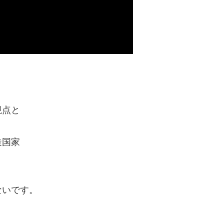
視点と
造国家
ないです。