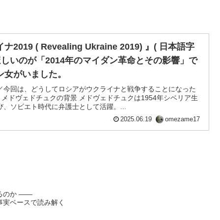
 ( Revealing Ukraine 2019) 』( 日本語字
ほしいのが「2014年のマイダン革命とその影響」で
ン女がいました。
／今回は、どうしてロシアがウクライナと戦争することになった
ル・メドヴェドチュクの背景 メドヴェドチュクは1954年シベリア生
、ソビエト時代に弁護士として活躍。...
2025.06.19
omezame17
消費税制度はなぜ中小を苦しめるのか ――
事実ベースで読み解く