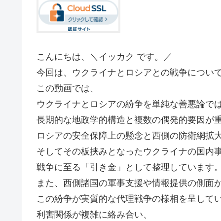
こんにちは、＼イッカク です。／
今回は、ウクライナとロシアとの戦争につい
この動画では、
ウクライナとロシアの紛争を単純な善悪論で
長期的な地政学的構造と複数の偶発的要因が
ロシアの安全保障上の懸念と西側の防衛網拡
そしてその板挟みとなったウクライナの国内
戦争に至る「引き金」として整理しています
また、西側諸国の軍事支援や情報提供の側面
この紛争が実質的な代理戦争の様相を呈して
利害関係が複雑に絡み合い、