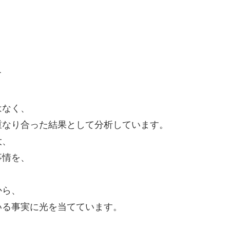
て
はなく、
重なり合った結果として分析しています。
大、
事情を、
。
から、
いる事実に光を当てています。