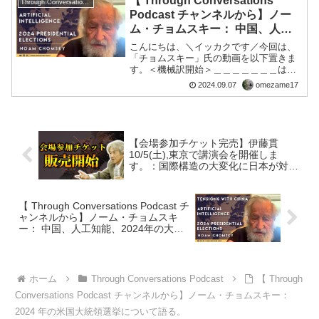
【 Through Conversations
Through Conversations Podcast
Podcast チャンネルから】ノー
これから始まる化石燃料の活用
ム・チョムスキー： 中国、人工
数人の終了を目指して
知能、2024年の大統領選挙につ
こんにちは、＼イッカクです／今回は、
いて。
「チョムスキー」氏の動画を以下置きま
今から数十年後
す。＜機械訳開始＞＿＿＿＿＿＿＿はじ
めに 皆さん、こんにちは。Through
そうでなければ合格します
2024.09.07
omezame17
conversations podcast の特別版に参加す
るのは 3 回目で、彼らは、ノ...
不可逆的な転換点
～は着実に減少するだろう
【会場参加チケット完売】伊藤貫
組織化された人間を集中的に破壊する
10/5(土),東京で講演会を開催しま
す。：国際構造の大変化に日本が対応
地球上の生命
しないとヤバイ！
もう一つの可能​​性は、私たちがやること
【 Through Conversations Podcast チ
です
ャンネルから】ノーム・チョムスキ
ー： 中国、人工知能、2024年の大統
すぐに核戦争になる
領選挙について。
2024 年の選挙に遡ります
ああ
ホーム
Through Conversations Podcast
【 Through
Conversations Podcast チャンネルから】ノーム・チョムスキー：
私たちの他のすべての重要な決定と同様
2024 年の米国大統領選挙について語る。