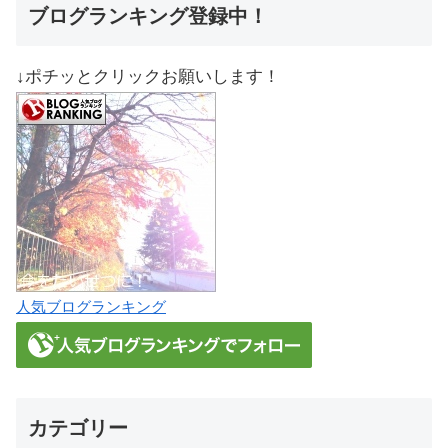
ガンジーは刑務所に放り込まれたばかり
ブログランキング登録中！
だ
一部の
↓ポチッとクリックお願いします！
モディ首相の努力
インドの民主主義を解体し、
人種差別的なヒンズー教民族主義を定着
させた
その場所
それは一例です
他人のことを話す アメリカは
明らかに最も重要な理由は、
人気ブログランキング
その驚異的な力と影響力は、
世界、それが危機に瀕している
続けていきます
他のもの
カテゴリー