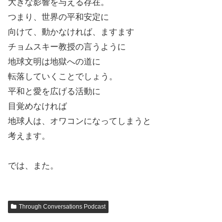
大きな影響を与える存在。
そらく
つまり、世界の平和安定に
地球全体であなたのことは何ですか
向けて、動かなければ、ますます
次期大統領に対する考え
チョムスキー教授の言うように
選挙についてどう思いますか
地球文明は地獄への道に
この選挙を形作る重要な争点
転落していくことでしょう。
それを形作る重要な問題が 2 つあります
平和と愛を広げる活動に
すべての
目覚めなければ
選挙も含めて
地球人は、オワコンになってしまうと
一つは
考えます。
組織化された人類を滅ぼすつもりなのか
地球上の生命
では、また。
私たちが今いる状況は2つあります
それをするために競争する
一つは核の脅威が増大していることだ
Through Conversations Podcast
ヨーロッパとインドネシアの両方での戦