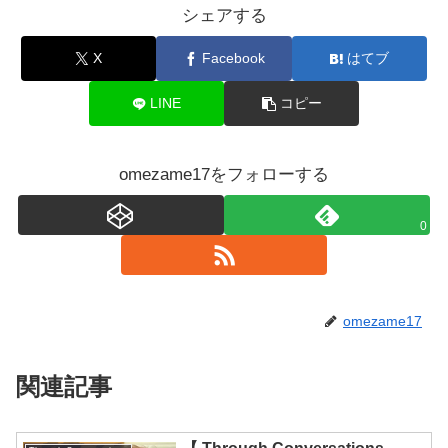
シェアする
争
2 つ目は地球儀を最高温度まで加熱する
X
Facebook
はてブ
ことです。
LINE
コピー
その大部分が居住不可能になる地点
いくつか聞いたところです
omezame17をフォローする
数週間前にIPCCから
国際科学モニター
0
彼らの最も悲惨な報告
私たちが今いる場所について少し手を加
えます
omezame17
台
圧倒的な科学的コンセンサス
関連記事
何かがしっかりしているなら、それは
使用を根本的に削減する必要があると私
は言います