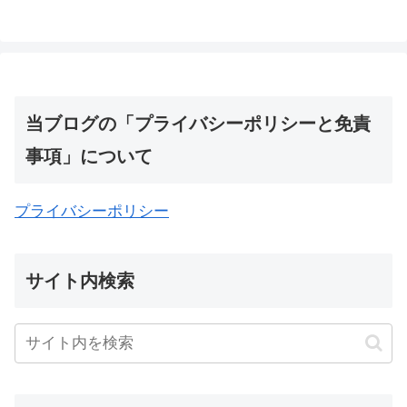
に、
生きている
これらは最も懸念される問題です
他にも問題があります
アメリカの民主主義はどんな状況でも生
当ブログの「プライバシーポリシーと免責
き残れるだろうか
事項」について
形状
かなり深刻な質問
プライバシーポリシー
他の民主主義国が参加しているのは冗談
ではありません
とても困っています、これを新聞を読ん
サイト内検索
でください
朝
インドでは
野党党首ラーフル氏