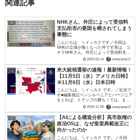
関連記事
NHKさん、外圧によって受信料
日記
支払拒否の要因を晒されてしまう
事態に
こんにちは、＼イッカクです／今回は、
NHKの立場が無くなった件です実は、コ
チラNHKさん、外圧によって受信料支払
拒否の要因を晒されてしまう事態に☺️ネ
2025.02.14
omezame17
ット大荒れ 批判殺到 異常事態 #USAID
pic.twitter.com/SJqoeE...
米大統領選挙の速報！最新情報！
日記
【11月5日（水）アメリカ日時】
※11月6日（水）日本日時
こんにちは、＼イッカク です。／近況で
す■編集後記ペンシルベニアとバージニア
をとれば、トランプの勝ち！では、ま
た。
2024.11.06
omezame17
【AIによる構造分析】高市政権の
日記
政治OSは、なぜ皇室典範改正に
向かったのか
こんにちは、＼イッカク です。／今回