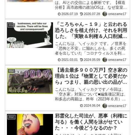
は、AIとの交信による解析です。【構造
分析】高市政権の政治OSは、なぜ皇室典
範改正に向かったのか※本記事は政治家
2026.07.19
2026.07.28
omezame17
個人への評価ではなく、政治文化・制度
観の構造分析です。■ はじめに現代日本
「ころちゃん－１９」と云われる
日記
の政治を観察すると...
恐ろしさを植え付け、それを利用
した、「実験＆利権＆人口削減」
獲得のため、あの地上起爆のよう
こんにちは、＼イッカク です。／世界を
にやったのではないのか？
「恐怖と不安」に陥れしかも、多くの死
者を出していた「コロナウィルスを利用
したジェノサイド」と思われても仕方が
2021.03.01
2024.05.09
omezame17
ない、情況が、世界のあちこちから、噴
出してきている。オカシイではないです
【過去最多９００万戸】空き家の
日記
か？ところで、コロちゃ...
理由１位は『物置として必要だか
ら』つまり、親の思い出の品が整
理できないことでもある 過去最
こんにちは、＼イッカクです／今回は、
多のワケをひもとく【MBSニュ
「空き家」対策について■編集後記実は、
和多志の両親は、昨年（2023年６月）に
ース解説】（2024年5月7日）
ふたりとも同じ６月に、痴呆症＋老衰＋
2024.06.04
omezame17
ガンで亡くなりました。家は、だれも住
んでおらず、身内の者が相続したのです
邪霊化した司法が、悪事（利権に
日記
が、両親の家はその...
与る）を働く人間を泳がせてい
た・・・今後どうなるのか？