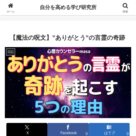
自分の価値を高めるための学びについて研究し、セミナーや情報（ブログ、動
自分を高める学び研究所
画、本などの）コンテンツを紹介するブログです。
ホーム
検索
【魔法の呪文】”ありがとう”の言霊の奇跡
日記
X
Facebook
はてブ
0
0