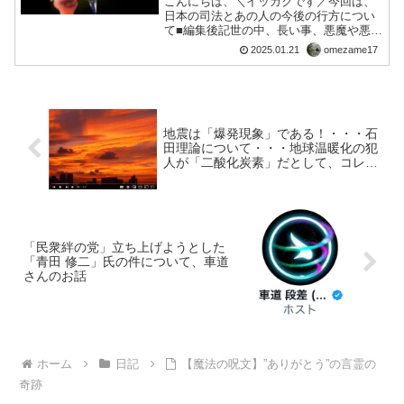
こんにちは、＼イッカクです／今回は、
日本の司法とあの人の今後の行方につい
て■編集後記世の中、長い事、悪魔や悪事
がそう永くは続きません。悪魔について
2025.01.21
omezame17
は、まもなく地球上が何らかの事で、浄
化されます。。そうすれば、一切の悪事
や腐敗や不正何ていうの...
地震は「爆発現象」である！・・・石
田理論について・・・地球温暖化の犯
人が「二酸化炭素」だとして、コレを
地中深く廃棄したことで、クリックに
於いて、爆発が生じていた！！・・・
CCSが原因か？
「民衆絆の党」立ち上げようとした
「青田 修二」氏の件について、車道
さんのお話
ホーム
日記
【魔法の呪文】”ありがとう”の言霊の
奇跡