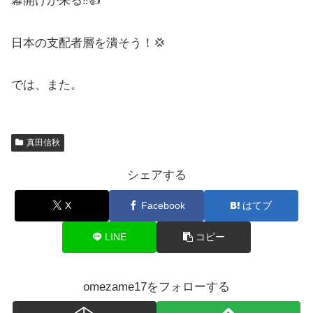
幕開けが来る‼️👍
日本の支配者層を潰そう！💢
では、また。
真田信秋
シェアする
X
Facebook
はてブ
LINE
コピー
omezame17をフォローする