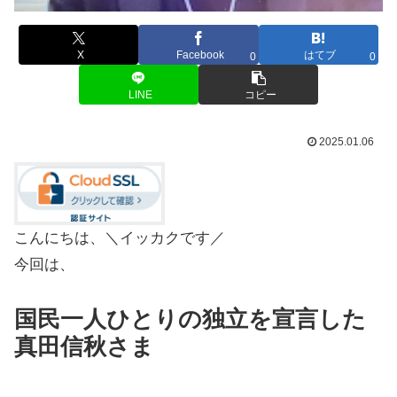
X
Facebook
はてブ
0
0
LINE
コピー
2025.01.06
こんにちは、＼イッカクです／
今回は、
国民一人ひとりの独立を宣言した
真田信秋さま