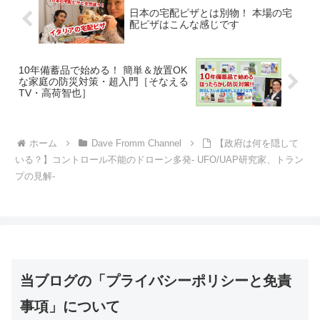
日本の宅配ピザとは別物！ 本場の宅
配ピザはこんな感じです
10年備蓄品で始める！ 簡単＆放置OK
な家庭の防災対策・超入門［そなえる
TV・高荷智也］
ホーム
Dave Fromm Channel
【政府は何を隠して
いる？】コントロール不能のドローン多発- UFO/UAP研究家、トラン
プの見解-
当ブログの「プライバシーポリシーと免責
事項」について