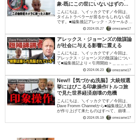
象-既にこの世にいないはずの男
が…-
こんにちは、＼イッカクです／今回は、
タイムトラベラーが居るかもしれない話
です。■編集後記アレック・スケールさん
おの動画を置いときます。最も説得力の
2024.05.27
omezame17
あるタイムトラベルストーリーです。🤣
この小屋でタイムトラベラーを捕まえた
アレックス・ジョーンズの陰謀論
Dave Fromm Channel
(調べる)アレック・ス...
が社会に与える影響に震える
こんにちは、＼イッカクです／今回は、
アレックス・ジョーンズの陰謀論につい
て■編集後記より＜引用開始＞＿＿＿＿＿
＿＿アレックスジョーンズは自分自身を
2024.06.23
omezame17
助けることができませんでした。金曜
日、連邦裁判官が陰謀メディア帝国であ
New!!【気づかぬ洗脳】大統領選
Dave Fromm Channel
るインフォワーズの運命を...
挙にはびこる印象操作/トルコ旅
で見た世界経済崩壊の危機
こんにちは、＼イッカクです／今回は、
Dave Fromm Channelから■編集後記人類
が作り上げて来たものはすべて、崩壊す
るという「歴史」の記録があるんです
2024.05.19
omezame17
ね。日本もご多分に漏れずに、崩壊で
す。しかし、よくよく考えてみると最初
から、すべ...