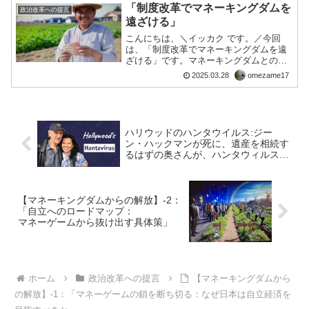
約1兆円が海外投資家に流れています。汗
「制度改革でマネーキングダムを
政治改革への提言
水垂らして働いた...
遠ざける」
こんにちは、＼イッカク です。／今回
は、「制度改革でマネーキングダムを遠
ざける」です。マネーキングダムとの決
別は、一日にしてならず。でも、具体的
2025.03.28
omezame17
な改革を進めれば、道は開けます。国債
依存を減らし、海外への資金流出を抑
え、自給率を上げる—現実的...
ハリウッドのハンタウイルス:ジー
ン・ハックマンが死に、遺産を相続す
るはずの奥さんが、ハンタウィルスで
死亡って何？
【マネーキングダムからの解放】-2：
「自立へのロードマップ：
マネーゲームから抜け出す具体策」
ホーム
政治改革への提言
【マネーキングダムから
の解放】-1：「マネーゲームの鎖を断ち切る：なぜ日本は自立経済を