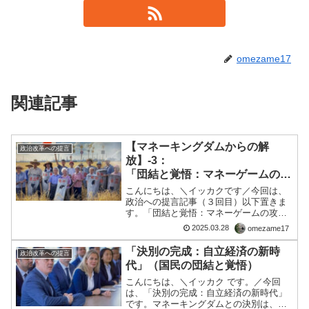
omezame17
関連記事
【マネーキングダムからの解
政治改革への提言
放】-3：
「団結と覚悟：マネーゲームの攻
撃を跳ね返す力」
こんにちは、＼イッカクです／今回は、
政治への提言記事（３回目）以下置きま
す。「団結と覚悟：マネーゲームの攻撃
を跳ね返す力」自立を目指す日本に、国
2025.03.28
omezame17
際金融勢力からの攻撃が来るのは必然で
す。『国債をやめれば円安になる』『グ
「決別の完成：自立経済の新時
政治改革への提言
ローバル化に逆行して孤立...
代」（国民の団結と覚悟）
こんにちは、＼イッカク です。／今回
は、「決別の完成：自立経済の新時代」
です。マネーキングダムとの決別は、長