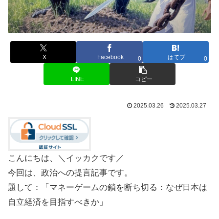
X
Facebook
はてブ
0
0
LINE
コピー
2025.03.26
2025.03.27
こんにちは、＼イッカクです／
今回は、政治への提言記事です。
題して：「マネーゲームの鎖を断ち切る：なぜ日本は
自立経済を目指すべきか」