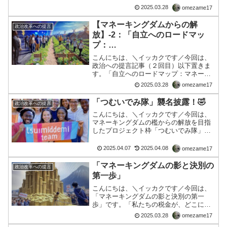
い旅のゴールです。私利私欲の政治屋と
2025.03.28
omezame17
選挙で選んだ憶えがないエゴ官僚らにマ
ツリゴトを任せてる時代ではありませ
【マネーキングダムからの解
政治改革への提言
ん。庶民が自ら動いて仕組み...
放】-2：「自立へのロードマッ
プ：
マネーゲームから抜け出す具体
こんにちは、＼イッカクです／今回は、
策」
政治への提言記事（２回目）以下置きま
す。「自立へのロードマップ：マネーゲ
ームから抜け出す具体策」マネーゲーム
2025.03.28
omezame17
から抜け出す道は、遠く見えるかもしれ
ません。でも、歩き始めれば見えてくる
「つむいでみ隊」襲名披露！🤣
政治改革への提言
ものです。国際金融の暗い...
こんにちは、＼イッカクです／今回は、
マネーキングダムの檻からの解放を目指
したプロジェクト枠「つむいでみ隊」の
ネーミングについて以前の「つむぎ隊」
を返上し、改めての名前をつむいでみ隊
2025.04.07
2025.04.08
omezame17
に襲名いたしました。何卒、よろしくお
願い申し上げます。では、...
「マネーキングダムの影と決別の
政治改革への提言
第一歩」
こんにちは、＼イッカクです／今回は、
「マネーキングダムの影と決別の第一
歩」です。「私たちの税金が、どこに消
えているか知っていますか？2025年、国
2025.03.28
omezame17
債の利払いだけで年間10兆円、その1割、