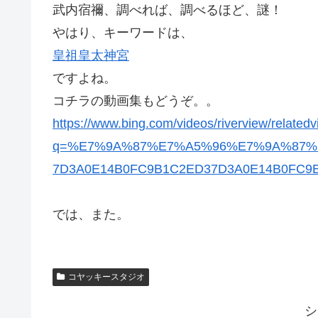
武内宿禰、調べれば、調べるほど、謎！
やはり、キーワードは、
皇祖皇太神宮
ですよね。
コチラの動画集もどうぞ。。
https://www.bing.com/videos/riverview/related
q=%E7%9A%87%E7%A5%96%E7%9A%87%
7D3A0E14B0FC9B1C2ED37D3A0E14B0FC9B1
では、また。
コヤッキースタジオ
シ