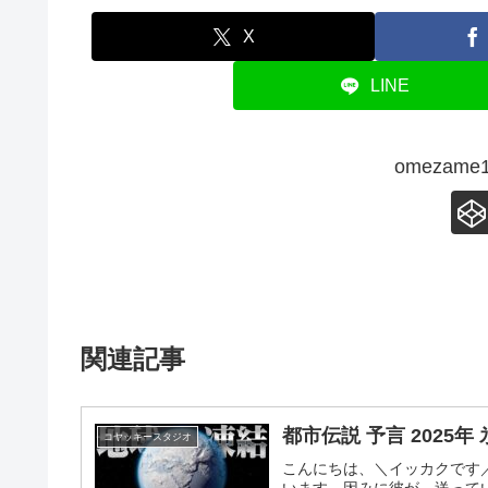
X
LINE
omezam
関連記事
都市伝説 予言 2025
コヤッキースタジオ
こんにちは、＼イッカクです