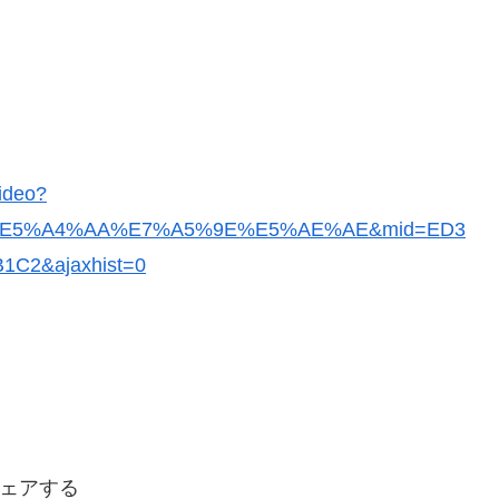
video?
E5%A4%AA%E7%A5%9E%E5%AE%AE&mid=ED3
C2&ajaxhist=0
ェアする