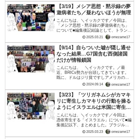
ス警察は24日、通信アプリ「テレ
【3/19】メシア思想・黙示録の夢
いつものニュース
グラム（Telegram）」の創業者
遊病者たち／疑わないほうが無理
で最高経営責任者（CEO）のパ
こんにちは、＼イッカクです／今回は、
ーベル・ドゥロフ（Pavel
「メシア思想・黙示録の夢遊病者たち」
Durov）容疑者を、同アプリにつ
について■編集後記結論として、トランプ
いて犯罪予防に向けた行動を取ら
を買いかぶらないほうが良い！理由AIで
2025.03.21
omezame17
なかったとして逮捕した。
調べた ↓まず、チャバド派とは？カルト
なのか？チャバド派（Chabad-
【9/14】自らついた嘘が隠し通せ
いつものニュース
Lubavitch）...
なった結果…G7国含む西側諸国
だけが情報鎖国
こんにちは、 ＼イッカクです。／最
近、BRICs勢力が台頭してきています。
既に、ドルはジリ貧ですしアメリカのデ
ィープステートらは、ドルを刷りすぎま
2024.09.14
omezame17
した。馬鹿ですね！サタニスト・マフィ
アは、狡猾で残忍ですが敵というか下層
【3/23】「ツリガネムシがカマキ
いつものニュース
の存在を「卑下」しバラ...
リに寄生しカマキリの行動を操る
ようにイスラエルは米国に寄生し
米国の国益に反する行動をとるよ
こんにちは、＼イッカクです／今回は、
うに操ってきた。この事実が次第
憑依寄生する「イスラエル」について■編
集後記以下、まとめました。ブラジルの
に世界の共通認識となりつつあ
ルラ大統領の謝罪と日本との関係3月18
る」
2025.03.23
omezame17
日、ブラジルのルラ大統領は、第2次世界