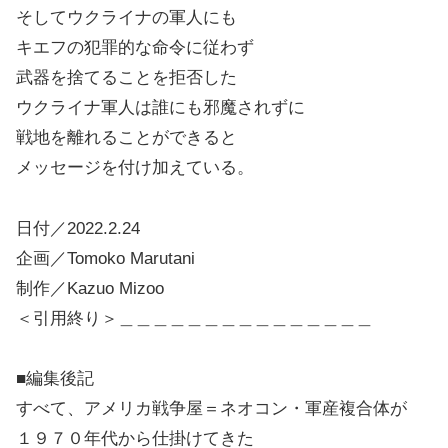
そしてウクライナの軍人にも
キエフの犯罪的な命令に従わず
武器を捨てることを拒否した
ウクライナ軍人は誰にも邪魔されずに
戦地を離れることができると
メッセージを付け加えている。
日付／2022.2.24
企画／Tomoko Marutani
制作／Kazuo Mizoo
＜引用終り＞＿＿＿＿＿＿＿＿＿＿＿＿＿＿＿
■編集後記
すべて、アメリカ戦争屋＝ネオコン・軍産複合体が
１９７０年代から仕掛けてきた