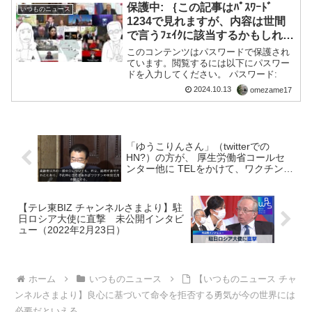
大戦中の日本人移民への迫害についてブ
保護中: ｛この記事はﾊﾟｽﾜｰﾄﾞ
いつものニュース
ラジル政府として謝...
1234で見れますが、内容は世間
で言うﾌｪｲｸに該当するかもしれま
せん予め告知しました｝言い訳苦
このコンテンツはパスワードで保護され
しい・・・【10/13】米国は
ています。閲覧するには以下にパスワー
ドを入力してください。 パスワード:
12,000kmも離れたイエメンを爆
撃していることを「自衛」と呼ぶ
2024.10.13
omezame17
臆病者でしかない
「ゆうこりんさん」（twitterでの
HN?）の方が、 厚生労働省コールセ
ンター他に TELをかけて、ワクチンや
PCR検査などについての質問しまし
た。・・・コレについて Q＆A形式で
シェアします。
【テレ東BIZ チャンネルさまより】駐
日ロシア大使に直撃 未公開インタビ
ュー（2022年2月23日）
ホーム
いつものニュース
【いつものニュース チャ
ンネルさまより】良心に基づいて命令を拒否する勇気が今の世界には
必要だといえる