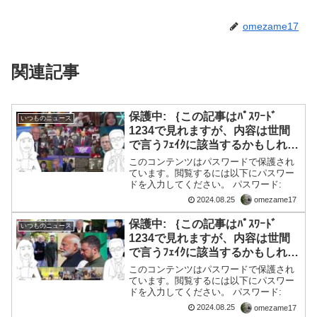
omezame17
関連記事
保護中: ｛この記事はﾊﾟｽﾜｰﾄﾞ
いつものニュース
1234で見れますが、内容は世間
で言うﾌｪｲｸに該当するかもしれま
せん予め告知しました｝【8/24】
このコンテンツはパスワードで保護され
イスラエルは友人ではない／ソ連
ています。閲覧するには以下にパスワー
ドを入力してください。 パスワード:
を読み間違える国は今も自分の位
置が見えない
2024.08.25
omezame17
保護中: ｛この記事はﾊﾟｽﾜｰﾄﾞ
いつものニュース
1234で見れますが、内容は世間
で言うﾌｪｲｸに該当するかもしれま
せん予め告知しました｝【8/25】
このコンテンツはパスワードで保護され
私たちは歴史の生き証人／我々を
ています。閲覧するには以下にパスワー
ドを入力してください。 パスワード:
殺しても思想は死なない モリコ
ーネ・・・【AFP＝時事】フラン
2024.08.25
omezame17