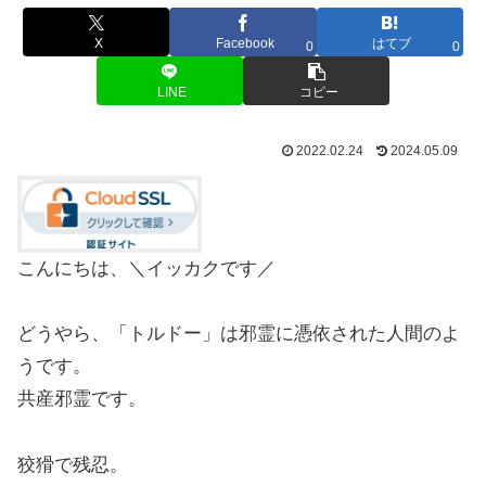
X
Facebook
はてブ
0
0
LINE
コピー
2022.02.24
2024.05.09
こんにちは、＼イッカクです／
どうやら、「トルドー」は邪霊に憑依された人間のよ
うです。
共産邪霊です。
狡猾で残忍。