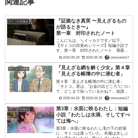
関連記事
『証拠なき真実 〜見えざるもの
サトコの目覚め
が語るとき〜』
第一章 封印されたノート
こんにちは、＼イッカクです／以下、
【サトコの目覚めシリーズ】短編小説で
す。第一章 封印されたノート 薄曇り
の午後、サトコはふと、実家の物置にし
2025.05.29
2025.05.30
omezame17
まわれた古い段ボールを開けた。埃をか
ぶった箱の中には、小学校時代の文集や
『見えざる網を解く少女』第４章
サトコの目覚め
賞状、そして見慣れぬ一冊の...
「見えざる帳簿の中に潜む者」
第４章「見えざる帳簿の中に潜む者」
「サトコ。君は、“お金の出どころ”につい
て、どこまで知っているかね？」放課後
の教室。窓から差し込む夕陽に照らされ
2025.04.20
2025.04.22
omezame17
ながら、宮城先生は静かに語りかけてき
た。「政府が税金で集めたお金で予算を
第3章：水面に映るわたし：短編
サトコの目覚め
組んで、足りない分を国...
小説「わたしは水滴、そしてすべ
ては海へ」
第3章：水面に映るわたし滝の下の岩場
に、サトコは座っていた。衣服は水しぶ