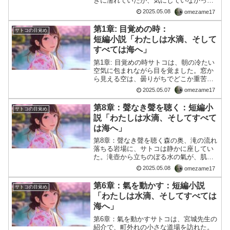
きに濡れていたが、気にしていなかっ
た。ただ、体全体が透き通るような涼や
2025.05.08
omezame17
かさに包まれていて、心が凪いでいた。
彼女はゆっくりと呼吸を整えながら、滝
第1章: 目覚めの時：
サトコの目覚め
壺の水面に映る自分を見つめ...
短編小説「わたしは水滴、そして
すべては海へ」
第1章: 目覚めの時サトコは、朝の冷たい
空気に包まれながら目を覚ました。窓か
ら見える空は、曇りがちでどこか重苦し
い。しかし、彼女の心は不思議と静か
2025.05.07
omezame17
で、安らぎを感じていた。普段なら、頭
の中は日々の悩みや不安でいっぱいだっ
第8章：聲なき聲を聴く：短編小
サトコの目覚め
たはずだが、今朝は違っ...
説「わたしは水滴、そしてすべて
は海へ」
第8章：聲なき聲を聴く森の奥、滝の流れ
落ちる岩場に、サトコは静かに座してい
た。滝壺から立ちのぼる水の氣が、肌を
撫でる。冷たさよりも、むしろ温もりを
2025.05.08
omezame17
感じた。そこには、目には見えぬ何か
が、確かにあった。「わたしは、なぜこ
第6章：氣を動かす：短編小説
サトコの目覚め
こにいるのか。」ふと湧き...
「わたしは水滴、そしてすべては
海へ」
第6章：氣を動かすサトコは、宮城先生の
紹介で、町外れの小さな道場を訪れた。