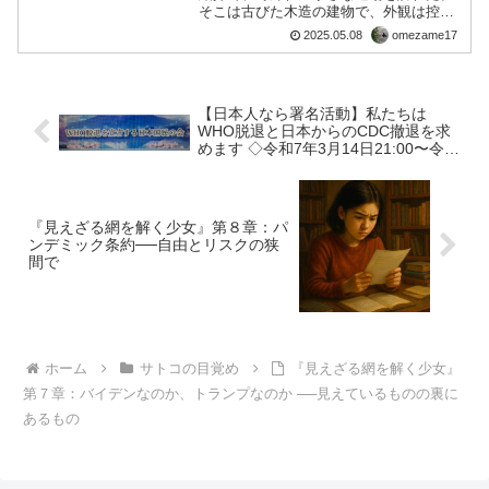
そこは古びた木造の建物で、外観は控え
めながら、敷居をまたぐと空氣が変わっ
2025.05.08
omezame17
た。静けさの中に、ぴんと張った緊張感
と、どこか懐かしい温もりがあった。
「ここが、先生の修業して...
【日本人なら署名活動】私たちは
WHO脱退と日本からのCDC撤退を求
めます ◇令和7年3月14日21:00〜令和
7年6月末◇ #WHO脱退
#JapanExitWHO
『見えざる網を解く少女』第８章：パ
ンデミック条約──自由とリスクの狭
間で
ホーム
サトコの目覚め
『見えざる網を解く少女』
第７章：バイデンなのか、トランプなのか ──見えているものの裏に
あるもの