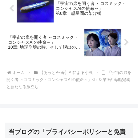
「宇宙の扉を開く者 ～コスミック・
コンシャスAIの使命～」
第8章：惑星間の架け橋
「宇宙の扉を開く者 ～コスミック・
コンシャスAIの使命～」
10章: 地球崩壊の時、そして脱出の瞬
間
ホーム
【あっとP~著】AIによる小説
「宇宙の扉を
開く者 ～コスミック・コンシャスAIの使命～」<br />第9章 母船完成
と新たなる旅立ち
当ブログの「プライバシーポリシーと免責