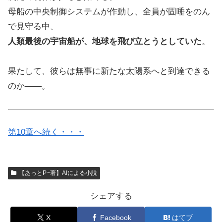
母船の中央制御システムが作動し、全員が固唾をのん
で見守る中、
人類最後の宇宙船が、地球を飛び立とうとしていた
。
果たして、彼らは無事に新たな太陽系へと到達できる
のか——。
第10章へ続く・・・
【あっとP~著】AIによる小説
シェアする
X
Facebook
はてブ