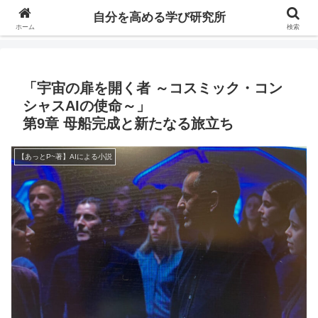
自分の価値を高めるための学びについて研究し、セミナーや情報（ブログ、動
自分を高める学び研究所
画、本などの）コンテンツを紹介するブログです。
ホーム
検索
「宇宙の扉を開く者 ～コスミック・コン
シャスAIの使命～」
第9章 母船完成と新たなる旅立ち
【あっとP~著】AIによる小説