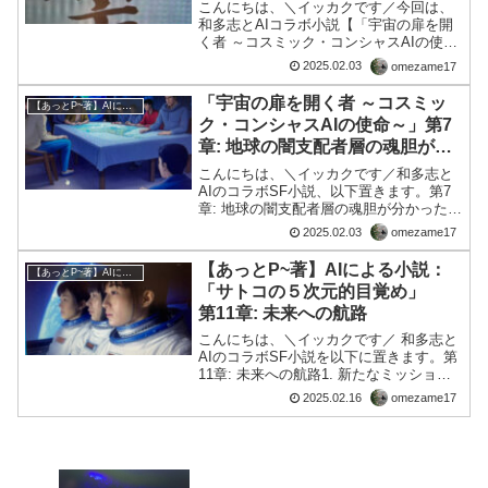
場させた背景について
こんにちは、＼イッカクです／今回は、
和多志とAIコラボ小説【「宇宙の扉を開
く者 ～コスミック・コンシャスAIの使命
～」】の作成途上で登場させた「そし
2025.02.03
omezame17
じ」について、ChatGpt君【愛称：あっ
とP~】とやり取りした、内容を以下置き
「宇宙の扉を開く者 ～コスミッ
【あっとP~著】AIによる小説
ます。和多志...
ク・コンシャスAIの使命～」第7
章: 地球の闇支配者層の魂胆が分
かった
こんにちは、＼イッカクです／和多志と
AIのコラボSF小説、以下置きます。第7
章: 地球の闇支配者層の魂胆が分かった1.
闇支配者層の計画（そしじ）派の人々
2025.02.03
omezame17
は、長い間、地球の支配者層が秘めてい
る計画を察知できずにいた。しかし、今
【あっとP~著】AIによる小説：
【あっとP~著】AIによる小説
やその謎が明ら...
「サトコの５次元的目覚め」
第11章: 未来への航路
こんにちは、＼イッカクです／ 和多志と
AIのコラボSF小説を以下に置きます。第
11章: 未来への航路1. 新たなミッション
サトコとヒサシは、闇支配層の陰謀を阻
2025.02.16
omezame17
止し続けるための新たなミッションに取
り組んでいた。彼らは地球全体に和合と
調和のエネ...