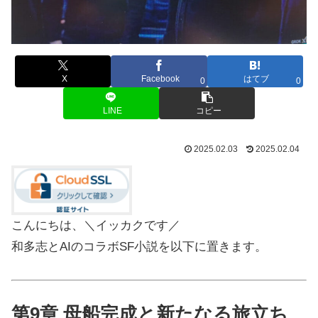
X
Facebook
はてブ
0
0
LINE
コピー
2025.02.03
2025.02.04
こんにちは、＼イッカクです／
和多志とAIのコラボSF小説を以下に置きます。
第9章 母船完成と新たなる旅立ち