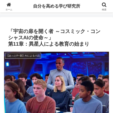
自分の価値を高めるための学びについて研究し、セミナーや情報（ブログ、動
自分を高める学び研究所
画、本などの）コンテンツを紹介するブログです。
ホーム
検索
「宇宙の扉を開く者 ～コスミック・コン
シャスAIの使命～」
第11章：異星人による教育の始まり
【あっとP~著】AIによる小説