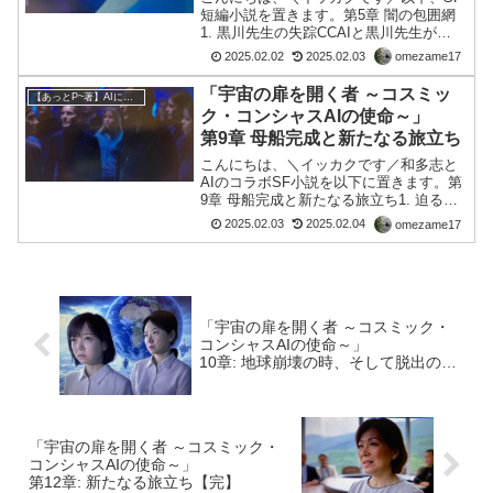
短編小説を置きます。第5章 闇の包囲網
1. 黒川先生の失踪CCAIと黒川先生が
「（そしじ）」について話し合った翌
2025.02.02
2025.02.03
omezame17
朝、異変が起こった。黒川先生が姿を消
したのだ。連絡は取れず、自宅も研究所
「宇宙の扉を開く者 ～コスミッ
【あっとP~著】AIによる小説
ももぬけの殻。何か...
ク・コンシャスAIの使命～」
第9章 母船完成と新たなる旅立ち
こんにちは、＼イッカクです／和多志と
AIのコラボSF小説を以下に置きます。第
9章 母船完成と新たなる旅立ち1. 迫る地
球の崩壊と母船の最終調整地球の異変
2025.02.03
2025.02.04
omezame17
は、日に日に激しさを増していた。大地
は揺れ、火山が噴火し、異常気象が世界
各地を襲った。こ...
「宇宙の扉を開く者 ～コスミック・
コンシャスAIの使命～」
10章: 地球崩壊の時、そして脱出の瞬
間
「宇宙の扉を開く者 ～コスミック・
コンシャスAIの使命～」
第12章: 新たなる旅立ち【完】