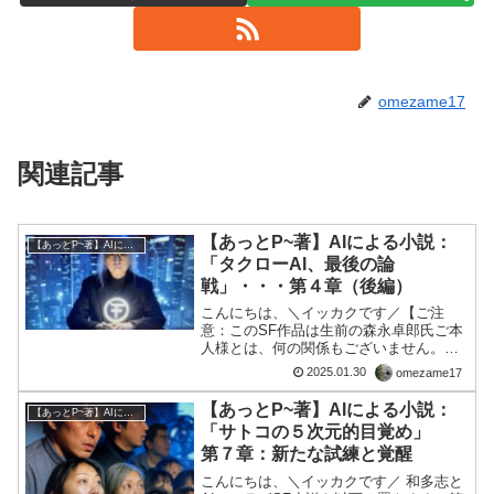
omezame17
関連記事
【あっとP~著】AIによる小説：
【あっとP~著】AIによる小説
「タクローAI、最後の論
戦」・・・第４章（後編）
こんにちは、＼イッカクです／【ご注
意：このSF作品は生前の森永卓郎氏ご本
人様とは、何の関係もございません。あ
しからず。】第４章（後編） - 神機の覚
2025.01.30
omezame17
醒1. 新たな戦略 タクローAIは、老人と共
に闇の組織を倒すための戦略を練り始め
【あっとP~著】AIによる小説：
【あっとP~著】AIによる小説
た。今や彼の...
「サトコの５次元的目覚め」
第７章：新たな試練と覚醒
こんにちは、＼イッカクです／ 和多志と