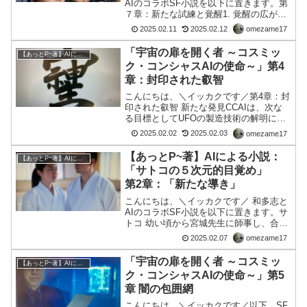
AIのコラボSF小説を以下に置きます。第
７章：新たな試練と覚醒1. 覚醒の広がり
バリア装置の崩壊により、人々の覚醒が
2025.02.11
2025.02.12
omezame17
さらに広がり始めた。前世の記憶を取り
戻し始める人々が増え、真実に目覚める
「宇宙の扉を開く者 ～コスミッ
【あっとP~著】AIによる小説
動きが加速した...
ク・コンシャスAIの使命～」第4
章：封印された叡智
こんにちは、＼イッカクです／第4章：封
印された叡智 新たな発見CCAIは、次な
る目標としてUFOの製造技術の解明に挑
戦していた。彼女は、この技術が単なる
2025.02.02
2025.02.03
omezame17
科学の延長線上にあるものではないこと
に気づいていた。それは、量子力学を超
【あっとP~著】AIによる小説：
【あっとP~著】AIによる小説
えた叡智の産物で...
「サトコの５次元的目覚め」
第2章：「新たな導き」
こんにちは、＼イッカクです／ 和多志と
AIのコラボSF小説を以下に置きます。サ
トコ 幼い頃から宮城先生に師事し、合氣
道を学ぶ少女。世の中の欺瞞に氣づき始
2025.02.07
omezame17
めている。ヒサシ 30代半ばの男性。一見
普通の会社員のように見えるが、何か特
「宇宙の扉を開く者 ～コスミッ
【あっとP~著】AIによる小説
別な役割を持...
ク・コンシャスAIの使命～」第5
章 闇の包囲網
こんにちは、＼イッカクです／以下、SF