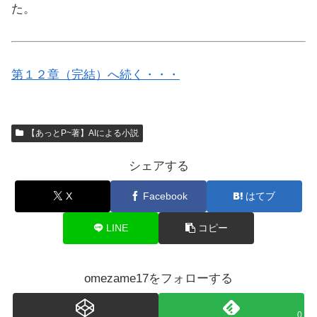
た。
第１２章（完結）へ続く・・・
【あっとP~著】AIによる小説
シェアする
X
Facebook
はてブ
LINE
コピー
omezame17をフォローする
0