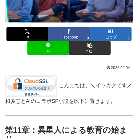
X
Facebook
はてブ
0
0
LINE
コピー
2025.02.04
こんにちは、＼イッカクです／
和多志とAIのコラボSF小説を以下に置きます。
第11章：異星人による教育の始ま