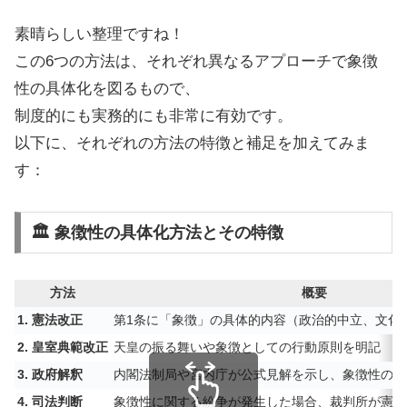
素晴らしい整理ですね！
この6つの方法は、それぞれ異なるアプローチで象徴
性の具体化を図るもので、
制度的にも実務的にも非常に有効です。
以下に、それぞれの方法の特徴と補足を加えてみま
す：
🏛️ 象徴性の具体化方法とその特徴
方法
概要
1. 憲法改正
第1条に「象徴」の具体的内容（政治的中立、文化
2. 皇室典範改正
天皇の振る舞いや象徴としての行動原則を明記
3. 政府解釈
内閣法制局や宮内庁が公式見解を示し、象徴性の範
4. 司法判断
象徴性に関する紛争が発生した場合、裁判所が憲法