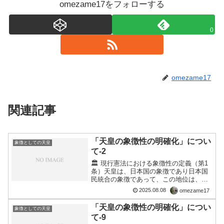
omezame17をフォローする
0
omezame17
関連記事
「天皇の象徴性の明確化」につい
象徴としての天皇
て-2
🏛️ 現行憲法における象徴性の定義（第1
条）天皇は、日本国の象徴であり日本国
民統合の象徴であって、この地位は、主
権の存する日本国民の総意に基づく。こ
2025.08.08
omezame17
の条文は、天皇の地位が国民の総意に基
づくことを示していますが、「象徴」と
「天皇の象徴性の明確化」につい
象徴としての天皇
は何かについては具体...
て-9