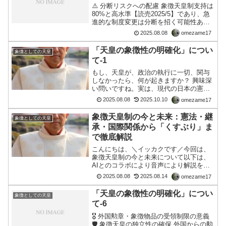
⚠️ 分断リスクへの配慮 象徴天皇制支持は
80%と高水準【読売2025/5】であり、急
進的な制度変更は分断を招く可能性あり
「語らないことで繋がる共同体」から
2025.08.08
omezame17
「共に語る社会」への移行が求められて
いる このように、憲法改正を急ぐより
「天皇の象徴性の明確化」につい
象徴としての天皇
も、まずは...
て-1
もし、天皇が、政治の執行に一切、関与
しなかったら、何が起きますか？ 興味深
い問いですね。実は、現代の日本の憲法
（日本国憲法）では、天皇はすでに「政
2025.08.08
2025.10.10
omezame17
治の執行に一切関与しない」立場にあり
ます。これは憲法第1章「天皇」に明記さ
象徴天皇制の今と未来：憲法・継
象徴としての天皇
れており、特に第4条...
承・国際関係から「くすぶり」ま
で徹底解説
こんにちは、＼イッカクです／今回は、
象徴天皇制の今と未来について以下は、
AIとのコラボにより音声により解説を作
成しています。提供資料オリジナル・ソ
2025.08.08
2025.08.14
omezame17
ース：日本の象徴天皇制について：以下
は【要約】「国際関係における原則案」
「天皇の象徴性の明確化」につい
象徴としての天皇
の大きな捉え方として「...
て-6
🎖️ 外国勲章・象徴物品の受領制限の意義
🛡️ 象徴天皇の独立性の確保 外国からの勲