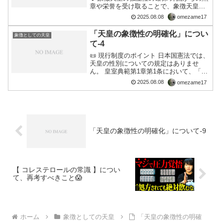
章や栄誉を受け取ることで、象徴天皇が
他国の価値体系に組み込まれる印象を与
2025.08.08
omezame17
える。 特に王室間の勲章交換は、外交的
な親密性や同盟関係の象徴と見なされる
「天皇の象徴性の明確化」につい
象徴としての天皇
ことがある。...
て-4
📜 現行制度のポイント 日本国憲法では、
天皇の性別についての規定はありませ
ん。 皇室典範第1章第1条において、「皇
位は、皇統に属する男系の男子が、これ
2025.08.08
omezame17
を継承する」と定められています。 つま
り、女性天皇を認めるには、この条文を
改正するだけでよ...
「天皇の象徴性の明確化」について-9
【 コレステロールの常識 】につい
て、再考すべきこと😱
ホーム
象徴としての天皇
「天皇の象徴性の明確