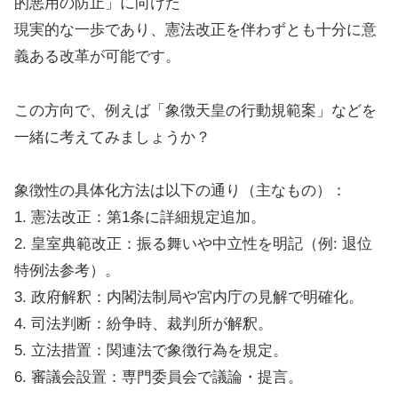
的悪用の防止」に向けた
現実的な一歩であり、憲法改正を伴わずとも十分に意
義ある改革が可能です。
この方向で、例えば「象徴天皇の行動規範案」などを
一緒に考えてみましょうか？
象徴性の具体化方法は以下の通り（主なもの）：
1. 憲法改正：第1条に詳細規定追加。
2. 皇室典範改正：振る舞いや中立性を明記（例: 退位
特例法参考）。
3. 政府解釈：内閣法制局や宮内庁の見解で明確化。
4. 司法判断：紛争時、裁判所が解釈。
5. 立法措置：関連法で象徴行為を規定。
6. 審議会設置：専門委員会で議論・提言。