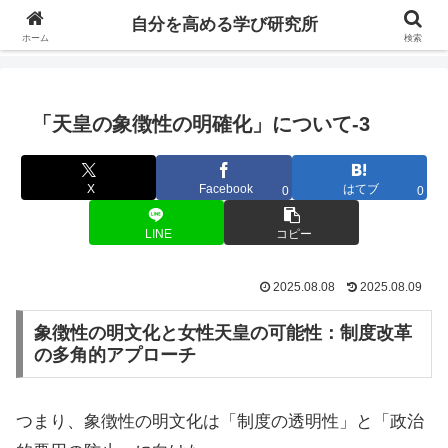
自分の価値を高めるための学びについて研究し、セミナーや情報（ブログ、動
自分を高める学び研究所
画、本などの）コンテンツを紹介するブログです。
ホーム
検索
「天皇の象徴性の明確化」について-3
X
Facebook
はてブ
0
0
LINE
コピー
2025.08.08
2025.08.09
象徴性の明文化と女性天皇の可能性：制度改革
の多角的アプローチ
つまり、象徴性の明文化は「制度の透明性」と「政治