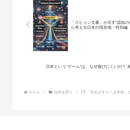
「スヒョン文書」が示す“認知の偏り”の設計 ：読者の周波数をどのよ
ら考える日本の現在地・特別編
日
ホーム
目的を問う
「先生がすりへる学校」