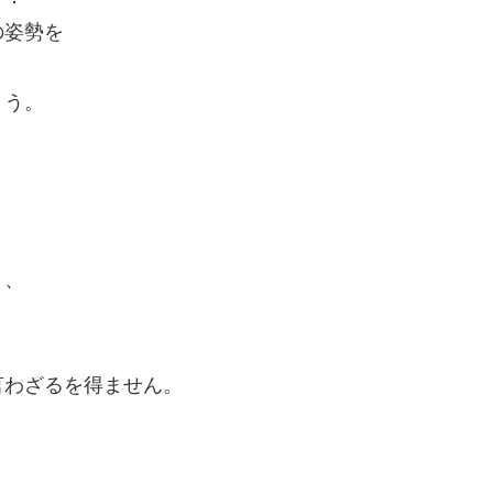
の姿勢を
ょう。
。
り、
。
言わざるを得ません。