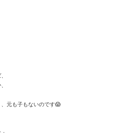
、
ば、
か、
、元も子もないのです😱
す：