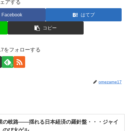
ェアする
Facebook
はてブ
コピー
e17をフォローする
0
omezame17
業の岐路——揺れる日本経済の羅針盤・・・ジャイ
、のび太ゲル