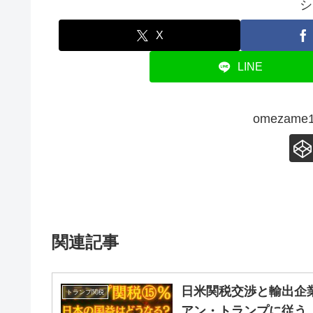
シ
X
LINE
omezam
関連記事
日米関税交渉と輸出企
トランプ関税
アン・トランプに従う