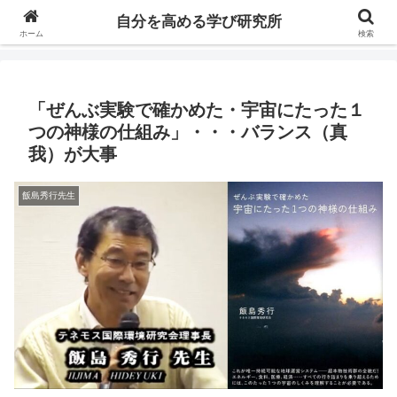
自分の価値を高めるための学びについて研究し、セミナーや情報（ブログ、動
自分を高める学び研究所
画、本などの）コンテンツを紹介するブログです。
ホーム
検索
「ぜんぶ実験で確かめた・宇宙にたった１
つの神様の仕組み」・・・バランス（真
我）が大事
飯島秀行先生