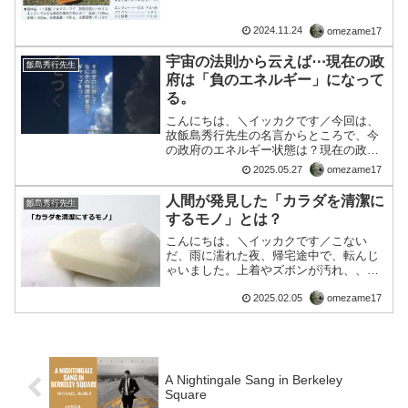
したものです。【音声：】＜引用開始＞
＿＿＿＿＿＿＿＿＿＿＿＿＿＿＿・自然
2024.11.24
omezame17
のサイクルというひとつのサイクルがあ
りたった一つしか存在し...
宇宙の法則から云えば⋯現在の政
飯島秀行先生
府は「負のエネルギー」になって
る。
こんにちは、＼イッカクです／今回は、
故飯島秀行先生の名言からところで、今
の政府のエネルギー状態は？現在の政府
は「負のエネルギー」になってる。 それ
2025.05.27
omezame17
は、つまり、癌という字と同じ物的な目
先の欲（食欲、性欲、睡眠欲）という品
人間が発見した「カラダを清潔に
飯島秀行先生
物を山のように摂取した...
するモノ」とは？
こんにちは、＼イッカクです／こない
だ、雨に濡れた夜、帰宅途中で、転んじ
ゃいました。上着やズボンが汚れ、、そ
して、手の甲や肘、腕に自然と身をかば
2025.02.05
omezame17
ったせいかすり傷、切り傷、少々の打
撲、、ひどい目に遭いました。対向車が
来なかったのが不幸中の幸いな...
A Nightingale Sang in Berkeley
Square