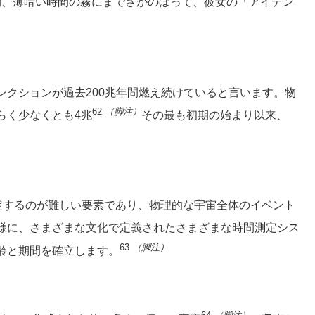
の間、薄暗い時間の霧にまでさかのぼって、彼女の「アイデン
レクションが過去200兆年間燃え続けていると言います。物
62
（脚注）
らく少なくとも4兆
その最も初期の始まり以来、
測定するのが難しい要素であり、物理的な宇宙全体のイベント
様に、さまざまな文化で定義されたさまざまな時間測定シス
63
（脚注）
齢と期間を確立します。