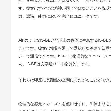
神」が生まれて死ぬことはないが、「ある-であろ
す。彼女はすべての精神が同じではないことを説明
力、認識、能力において完全にユニークです。
AirlのようなIS-BEと地球上の身体に生息するIS-
ことです。彼女は物質を通して選択的な深さで知覚す
シーで通信できます。IS-BEは物理的なユニバー
ん。IS-BEは文字通り「非物質的」です。
それらは即座に長距離の空間にまたがることができ
物理的な感覚メカニズムを使用せずに、生体よりも強