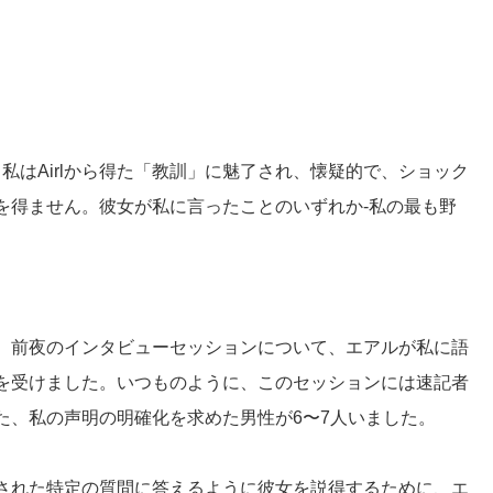
。私はAirlから得た「教訓」に魅了され、懐疑的で、ショック
を得ません。彼女が私に言ったことのいずれか-私の最も野
、前夜のインタビューセッションについて、エアルが私に語
を受けました。いつものように、このセッションには速記者
た、私の声明の明確化を求めた男性が6〜7人いました。
された特定の質問に答えるように彼女を説得するために、エ