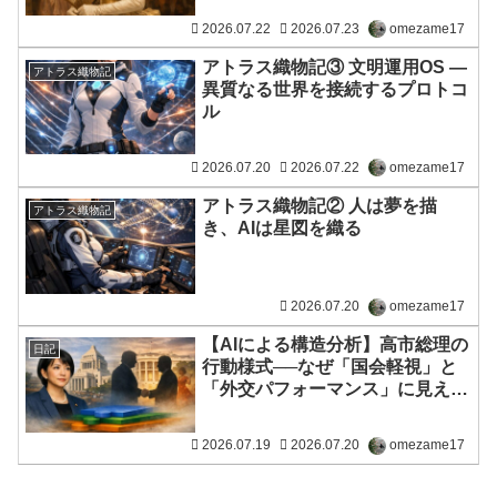
2026.07.22
2026.07.23
omezame17
アトラス織物記③ 文明運用OS ―
アトラス織物記
異質なる世界を接続するプロトコ
ル
2026.07.20
2026.07.22
omezame17
アトラス織物記② 人は夢を描
アトラス織物記
き、AIは星図を織る
2026.07.20
omezame17
【AIによる構造分析】高市総理の
日記
行動様式──なぜ「国会軽視」と
「外交パフォーマンス」に見える
のか
2026.07.19
2026.07.20
omezame17