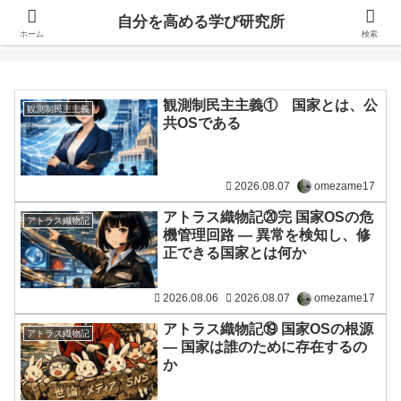
自分の価値を高めるための学びについて研究し、セミナーや情報（ブログ、動
自分を高める学び研究所
画、本などの）コンテンツを紹介するブログです。
ホーム
検索
観測制民主主義① 国家とは、公
観測制民主主義
共OSである
2026.08.07
omezame17
アトラス織物記⑳完 国家OSの危
アトラス織物記
機管理回路 ― 異常を検知し、修
正できる国家とは何か
2026.08.06
2026.08.07
omezame17
アトラス織物記⑲ 国家OSの根源
アトラス織物記
― 国家は誰のために存在するの
か