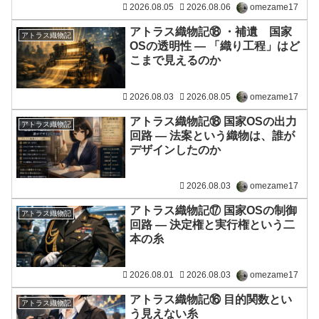
2026.08.05
2026.08.06
omezame17
アトラス織物記⑱ ・補遺 国家
アトラス織物記
OSの透明性 ― 「織り工程」はど
こまで見えるのか
2026.08.03
2026.08.05
omezame17
アトラス織物記⑱ 国家OSの出力
アトラス織物記
回路 ― 法案という織物は、誰が
デザインしたのか
2026.08.03
omezame17
アトラス織物記⑰ 国家OSの制御
アトラス織物記
回路 ― 決定権と実行権という二
本の糸
2026.08.01
2026.08.03
omezame17
アトラス織物記⑯ 目的関数とい
アトラス織物記
う見えない糸