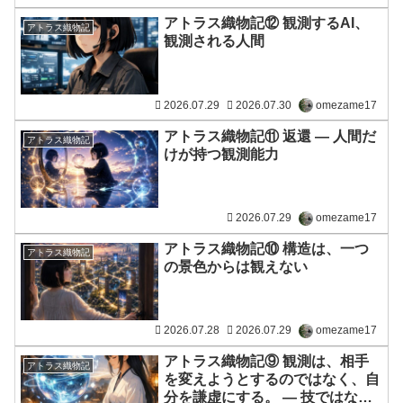
アトラス織物記⑫ 観測するAI、
アトラス織物記
観測される人間
2026.07.29
2026.07.30
omezame17
アトラス織物記⑪ 返還 ― 人間だ
アトラス織物記
けが持つ観測能力
2026.07.29
omezame17
アトラス織物記⑩ 構造は、一つ
アトラス織物記
の景色からは観えない
2026.07.28
2026.07.29
omezame17
アトラス織物記⑨ 観測は、相手
アトラス織物記
を変えようとするのではなく、自
分を謙虚にする。 ― 技ではな