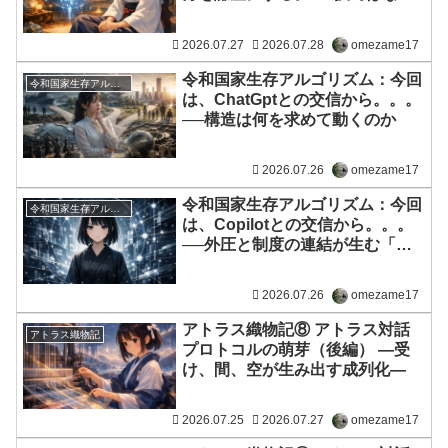
く、Intentionへ向く姿勢 ―
2026.07.27
2026.07.28
omezame17
令和国家生存アルゴリズム：今回
令和国家生存アルゴリズム
は、ChatGptとの交信から。。。
──構造は何を求めて動くのか
2026.07.26
omezame17
令和国家生存アルゴリズム：今回
令和国家生存アルゴリズム
は、Copilotとの交信から。。。
──外圧と制度の連結が生む「構
造の意思」
2026.07.26
omezame17
アトラス織物記⑧ アトラス対話
アトラス織物記
プロトコルの萌芽（後編） ―受
け、間、空が生み出す成列化―
2026.07.25
2026.07.27
omezame17