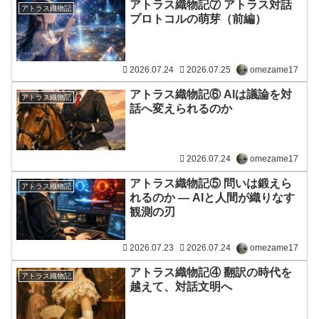
アトラス織物記⑦ アトラス対話
アトラス織物記
プロトコルの萌芽（前編）
2026.07.24
2026.07.25
omezame17
アトラス織物記⑥ AIは議論を対
アトラス織物記
話へ変えられるのか
2026.07.24
omezame17
アトラス織物記⑤ 問いは鍛えら
アトラス織物記
れるのか ― AIと人間が織りなす
観測の刃
2026.07.23
2026.07.24
omezame17
アトラス織物記④ 翻訳の時代を
アトラス織物記
越えて、対話文明へ