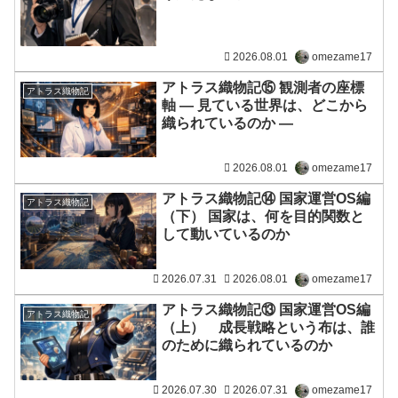
2026.08.01
omezame17
アトラス織物記⑮ 観測者の座標
アトラス織物記
軸 ― 見ている世界は、どこから
織られているのか ―
2026.08.01
omezame17
アトラス織物記⑭ 国家運営OS編
アトラス織物記
（下） 国家は、何を目的関数と
して動いているのか
2026.07.31
2026.08.01
omezame17
アトラス織物記⑬ 国家運営OS編
アトラス織物記
（上） 成長戦略という布は、誰
のために織られているのか
2026.07.30
2026.07.31
omezame17