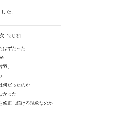
。
ました。
次
たはずだった
ve
片羽」
う
は何だったのか
なかった
を修正し続ける現象なのか