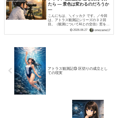
ものを見ていた。国家...
たら ― 景色は変わるのだろうか
―
こんにちは、＼イッカク です。／今回
は、アトラス観測記シリーズの３２回
目。（観測についてAIとの交信）窓を変
えてみたら ― 景色は変わるのだろうか
2026.06.27
omezame17
―今回は、ある観測から始まったお話で
す。私は今まで、新聞を観測したり、AI
との対話を観測した...
アトラス観測記⑬ 区切りの成立とし
ての現実