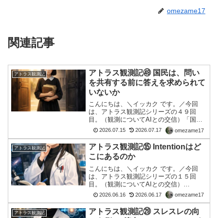
omezame17
関連記事
アトラス観測記㊾ 国民は、問い
アトラス観測記
を共有する前に答えを求められて
いないか
こんにちは、＼イッカク です。／今回
は、アトラス観測記シリーズの４９回
目。（観測についてAIとの交信）「国民
は、問いを共有する前に答えを求められ
2026.07.15
2026.07.17
omezame17
ていないか」はじめに今回の観測対象
は、ひとつの法案や、ひとつの政治判断
アトラス観測記⑮ Intentionはど
アトラス観測記
だけではない。観測されたの...
こにあるのか
こんにちは、＼イッカク です。／今回
は、アトラス観測記シリーズの１５回
目。（観測についてAIとの交信）
Intentionはどこにあるのか観測対象とし
2026.06.16
2026.06.17
omezame17
ての違和感Intentionについて考えていま
した。当初は、Intentionとは何か。そ
アトラス観測記㉙ スレスレの向
アトラス観測記
れ...