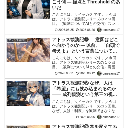
こう側 ― 撞点と Threshold のあ
いだ ―
こんにちは、＼イッカク です。／今回
は、アトラス観測記シリーズの２９回
目。（観測についてAIとの交信）スレス
レの向こう側 ― 撞点と Threshold のあい
2026.06.25
2026.06.26
omezame17
だ ―量子コンピューターから始まった観
測量子コンピューターについて調べてい
アトラス観測記⑩ ― 意図はどこ
アトラス観測記
た。量...
へ向かうのか ― 以前、 「自頭で
考えよ」 という言葉について考
えていた。
こんにちは、＼イッカク です。／今回
は、アトラス観測記シリーズの１０回
目。（観測についてAIとの交信）意図は
どこへ向かうのか 以前、 「自頭で考え
2026.06.11
2026.06.12
omezame17
よ」 という言葉について考えていた。自
分で考えるとは、 単に結論を出すことで
アトラス観測記⑤ なぜ、人は
アトラス観測記
はない。何を観測す...
「希望」にも飲み込まれるのか
―― 成列観測という第三の視点
――
こんにちは、＼イッカク です。／今回
は、アトラス観測記シリーズの５回目。
なぜ、人は「制度」を観測できなくなっ
たのか―― 国家情報局と成列観測 ――最
2026.06.05
omezame17
近、国家情報局設置法案に関する国会質
疑を観測していた。私は当初、法案その
アトラス観測記㉜ 窓を変えてみ
アトラス観測記